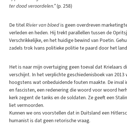
ter dood veroordelen.”
(p. 258)
De titel
Rivier van bloed
is geen overdreven marketingter
verleden en heden. Hij trekt parallellen tussen de Oprits
Verschrikkelijke, en het huidige bewind van Poetin. Ge
zadels trok Ivans politieke politie te paard door het lan
Het is naar mijn overtuiging geen toeval dat Krielaars d
verschijnt. In het verplichte geschiedenisboek van 201
hoogstens wat onbeduidende fouten maakte. De inval 
en fascisten, een redenering die woord voor woord her
kerk zegent de tanks en de soldaten. Ze geeft een Stali
liet vermoorden.
Kunnen we ons voorstellen dat in Duitsland een Hitlersc
humanist is dat geen retorische vraag.