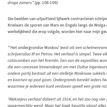
droge zomers.”
(pp. 108-109)
Die beelden van uitputtend lijfwerk contrasteren schrijn
Krielaars de sporen van Marx en Engels langs de Wolga o
werkelijkheid die erop volgde, worden hier naar mijn ge
“
'Het ondergrondse Moskou'
leest als een schelmenroma
schrijversduo Ilf en Petrov. Het verhaal is simpel. Twee 
catacomben van het Kremlin. Een van de expedities wordt
die een concessie binnensleept om met Duitse ingenieu
andere partij bestaat uit een stelletje Moskouse sukkels
en kaarsen op pad gaan. Ondergronds bereikt ieders he
waarmee je iedereen kunt verdoven speelt een grote rol
“Aleksejevs verhaal dateert uit 1924, en het zou nog vier
oppermachtig werd. Maar het boek bevatte alvast alles w