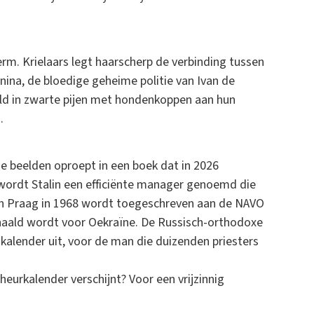
m. Krielaars legt haarscherp de verbinding tussen
jnina, de bloedige geheime politie van Ivan de
huld in zwarte pijen met hondenkoppen aan hun
d.
ie beelden oproept in een boek dat in 2026
3 wordt Stalin een efficiënte manager genoemd die
in Praag in 1968 wordt toegeschreven aan de NAVO
haald wordt voor Oekraïne. De Russisch-orthodoxe
nkalender uit, voor de man die duizenden priesters
heurkalender verschijnt? Voor een vrijzinnig