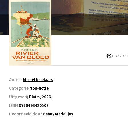
732 KE
Auteur
Michel Krielaars
Categorie
Non-fictie
Uitgeverij
Pluim, 2026
ISBN
9789493420502
Beoordeeld door
Benny Madalijns