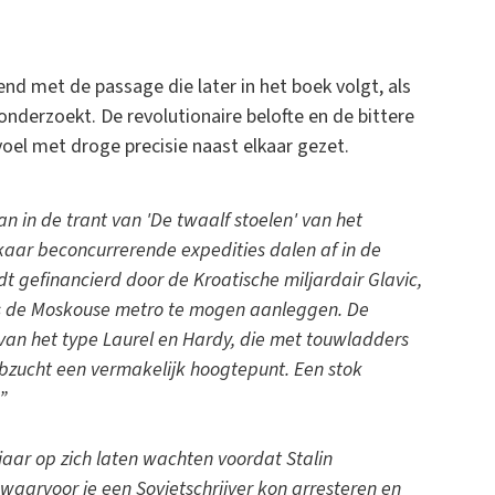
end met de passage die later in het boek volgt, als
nderzoekt. De revolutionaire belofte en de bittere
voel met droge precisie naast elkaar gezet.
n in de trant van 'De twaalf stoelen' van het
elkaar beconcurrerende expedities dalen af in de
 gefinancierd door de Kroatische miljardair Glavic,
rs de Moskouse metro te mogen aanleggen. De
 van het type Laurel en Hardy, die met touwladders
bzucht een vermakelijk hoogtepunt. Een stok
.”
 jaar op zich laten wachten voordat Stalin
aarvoor je een Sovjetschrijver kon arresteren en