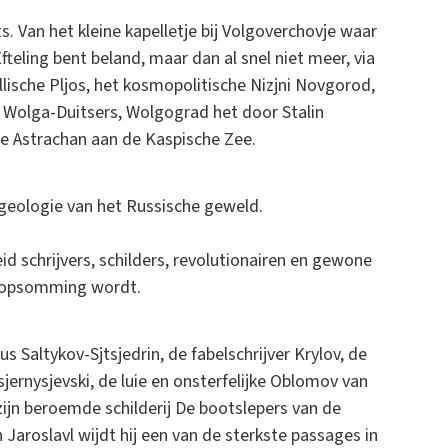
. Van het kleine kapelletje bij Volgoverchovje waar
Efteling bent beland, maar dan al snel niet meer, via
llische Pljos, het kosmopolitische Nizjni Novgorod,
e Wolga-Duitsers, Wolgograd het door Stalin
he Astrachan aan de Kaspische Zee.
e geologie van het Russische geweld.
d schrijvers, schilders, revolutionairen en gewone
of opsomming wordt.
 Saltykov-Sjtsjedrin, de fabelschrijver Krylov, de
sjernysjevski, de luie en onsterfelijke Oblomov van
zijn beroemde schilderij De bootslepers van de
 Jaroslavl wijdt hij een van de sterkste passages in