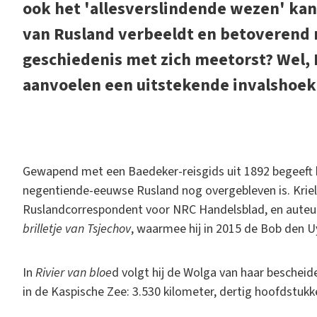
ook het 'allesverslindende wezen' kan 
van Rusland verbeeldt en betoverend 
geschiedenis met zich meetorst? Wel, M
aanvoelen een uitstekende invalshoe
G
ewapend met een Baedeker-reisgids uit 1892 begeeft h
negentiende-eeuwse Rusland nog overgebleven is. Krielaar
Ruslandcorrespondent voor NRC Handelsblad, en auteu
brilletje van Tsjechov
, waarmee hij in 2015 de Bob den U
In
Rivier van bloe
d volgt hij de Wolga van haar beschei
in de Kaspische Zee: 3.530 kilometer, dertig hoofdstuk