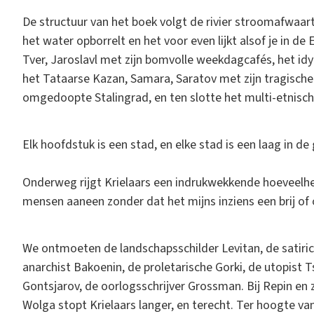
De structuur van het boek volgt de rivier stroomafwaarts
het water opborrelt en het voor even lijkt alsof je in de 
Tver, Jaroslavl met zijn bomvolle weekdagcafés, het idy
het Tataarse Kazan, Samara, Saratov met zijn tragisch
omgedoopte Stalingrad, en ten slotte het multi-etnisc
Elk hoofdstuk is een stad, en elke stad is een laag in d
Onderweg rijgt Krielaars een indrukwekkende hoeveelhei
mensen aaneen zonder dat het mijns inziens een brij 
We ontmoeten de landschapsschilder Levitan, de satiricus
anarchist Bakoenin, de proletarische Gorki, de utopist T
Gontsjarov, de oorlogsschrijver Grossman. Bij Repin en 
Wolga stopt Krielaars langer, en terecht. Ter hoogte van