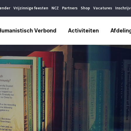
lender
Vrijzinnige feesten
NCZ
Partners
Shop
Vacatures
Inschrij
Humanistisch Verbond
Activiteiten
Afdelin