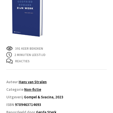
391 KEER BEKEKEN
2
MINUTEN LEESTIJD
REACTIES
Auteur
Hans van Stralen
Categorie
Non-fictie
Uitgeverij
Gompel & Svacina, 2023
ISBN
9789463714693
Beoordeeld door
Gerda Sterk