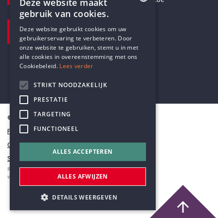
Deze website maakt
gebruik van cookies.
BEZOEKADRES
ENGLISH
Deze website gebruikt cookies om uw
Pottenbrug 4
gebruikerservaring te verbeteren. Door
DUTCH
Antwerpen, 2000
onze website te gebruiken, stemt u in met
alle cookies in overeenstemming met ons
Cookiebeleid.
Lees verder
STRIKT NOODZAKELIJK
PRESTATIE
TARGETING
© Humanistisch Verbond 2026
FUNCTIONEEL
Privacy
Cookiestatement
ALLES ACCEPTEREN
Sitemap
#codedwithlove by
Codelines
ALLES AFWIJZEN
webapplicaties
,
mobiele apps
&
maatwerk websites
DETAILS WEERGEVEN