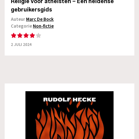
Religie voor atheïsten – Een heidense
gebruikersgids
Auteur
Marc De Bock
Categorie
Non-fictie
2 JULI 2024