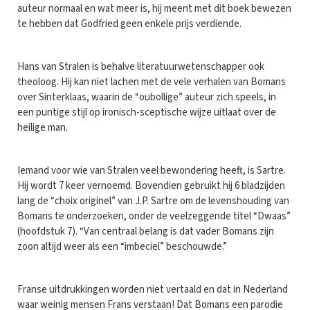
auteur normaal en wat meer is, hij meent met dit boek bewezen
te hebben dat Godfried geen enkele prijs verdiende.
Hans van Stralen is behalve literatuurwetenschapper ook
theoloog. Hij kan niet lachen met de vele verhalen van Bomans
over Sinterklaas, waarin de “oubollige” auteur zich speels, in
een puntige stijl op ironisch-sceptische wijze uitlaat over de
heilige man.
Iemand voor wie van Stralen veel bewondering heeft, is Sartre.
Hij wordt 7 keer vernoemd. Bovendien gebruikt hij 6 bladzijden
lang de “choix originel” van J.P. Sartre om de levenshouding van
Bomans te onderzoeken, onder de veelzeggende titel “Dwaas”
(hoofdstuk 7). “Van centraal belang is dat vader Bomans zijn
zoon altijd weer als een “imbeciel” beschouwde.”
Franse uitdrukkingen worden niet vertaald en dat in Nederland
waar weinig mensen Frans verstaan! Dat Bomans een parodie