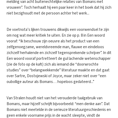
melding van acht buitenechtelijke relaties van Bomans met
vrouwen”. Toch herhaalt hij een paar keer in het boek dat hij zich
niet bezighoudt met de persoon achter het werk...
De voetnota’s lijken trouwens dikwijls een voorwendsel te zijn
om nog wat meer kritiek te uiten. En zie op p. 8 in Een woord
vooraf: “Ik beschouw zijn oeuvre als het product van een
zelfgenoegzame, wereldvreemde man, flauwe en eindeloos
zichzelf herhalende en zichzelf tegensprekende schrijver”. In dit
Een woord vooraf portretteert de gul lachende wetenschapper
(zie de foto op de kaft) zich als iemand die “doorwrochte
studies” over “belangwekkende” literatuur maakte en dat gaat
over Sartre, Dostojewski of Joyce, maar zeker niet over “een
oubollige auteur als Bomans… hopeloos gedateerd...”
Van Stralen houdt niet van het verouderde taalgebruik van
Bomans, maar hijzelf schrijft bijvoorbeeld: “men denke aan”. Dat
Bomans niet meetelde in de serieuze literatuurgeschiedenis en
geen enkele voorname prijs in de wacht sleepte, vindt de