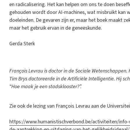
en radicalisering. Het kan helpen om ons te doen beseff
gehouden wordt door AI-machines, wat misbruikt kan w
doeleinden. De gevaren zijn er, maar het boek maakt zek
maar het gebruik ervan in de geneeskunde.
Gerda Sterk
François Levrau is doctor in de Sociale Wetenschappen. 
Tim Brys doctoreerde in de Artificiële Intelligentie. Hij s
“Hoe maak je een stadsklooster?”.
Zie ook de lezing van François Levrau aan de Universite
https://www.humanistischverbond.be/activiteiten/info-
de-aantrekking-en-uitdaging-van-het-gelijkheidsideaal/