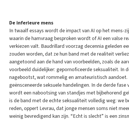
De inferieure mens
In twaalf essays wordt de impact van AI op het mens-zijn
waarin de hamvraag besproken wordt of AI een valse real
verkiezen valt. Baudrillard voorzag decennia geleden e
zouden worden, dat ze hun band met de realiteit verliez
aangetoond aan de hand van voorbeelden, zoals de aar
voorbeeld duidelijker: gepornoficeerde seksualiteit. In
nagebootst, wat rommelig en amateuristisch aandoet. 
geënsceneerde seksuele handelingen. In de derde fase ve
wordt een nabootsing van standjes met bijbehorend gekr
is de band met de echte seksualiteit volledig weg: we bev
reden, oppert Levrau, dat jonge mensen soms niet meer
weinig bevredigend kan zijn. “Echt is slecht” is een zin