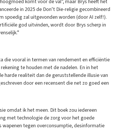
n hoogmoed komt voor de val”, maar Brys heeft het
lanceerde in 2025 de Don’t Die-religie gecombineerd
hem spoedig zal uitgevonden worden (door AI zelf!).
ficiële god uitvinden, wordt door Brys scherp in
enselijk.”
ca die vooral in termen van rendement en efficiëntie
el rekening te houden met de nadelen. En in het
e harde realiteit dan de geruststellende illusie van
 geschreven door een recensent die net zo goed een
ensie omdat ik het meen. Dit boek zou iedereen
ang met technologie de zorg voor het goede
ns wapenen tegen overconsumptie, desinformatie