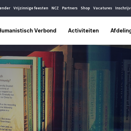
lender
Vrijzinnige feesten
NCZ
Partners
Shop
Vacatures
Inschrij
Humanistisch Verbond
Activiteiten
Afdelin