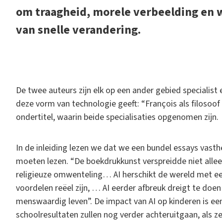
om traagheid, morele verbeelding en wi
van snelle verandering.
D
e twee auteurs zijn elk op een ander gebied specialist
deze vorm van technologie geeft: “François als filosoo
ondertitel, waarin beide specialisaties opgenomen zijn.
In de inleiding lezen we dat we een bundel essays vasth
moeten lezen. “De boekdrukkunst verspreidde niet alle
religieuze omwenteling… AI herschikt de wereld met 
voordelen reëel zijn, … AI eerder afbreuk dreigt te do
menswaardig leven”. De impact van AI op kinderen is e
schoolresultaten zullen nog verder achteruitgaan, als ze 