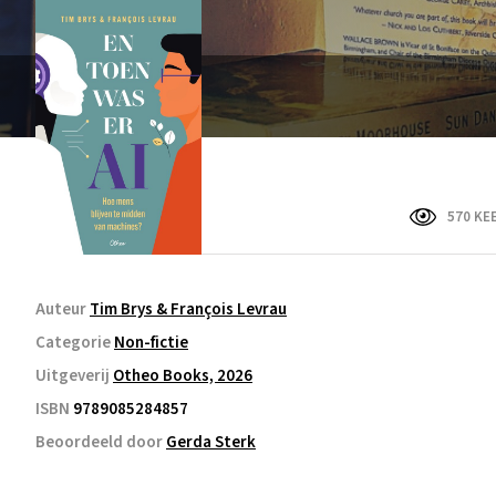
570 KE
Auteur
Tim Brys & François Levrau
Categorie
Non-fictie
Uitgeverij
Otheo Books, 2026
ISBN
9789085284857
Beoordeeld door
Gerda Sterk