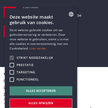
E-MAILADRES
secretariaat@humanistischverbond.be
Deze website maakt
gebruik van cookies.
BEZOEKADRES
ENGLISH
Deze website gebruikt cookies om uw
Pottenbrug 4
gebruikerservaring te verbeteren. Door
DUTCH
Antwerpen, 2000
onze website te gebruiken, stemt u in met
alle cookies in overeenstemming met ons
Cookiebeleid.
Lees verder
STRIKT NOODZAKELIJK
PRESTATIE
TARGETING
© Humanistisch Verbond 2026
FUNCTIONEEL
Privacy
Cookiestatement
ALLES ACCEPTEREN
Sitemap
#codedwithlove by
Codelines
ALLES AFWIJZEN
webapplicaties
,
mobiele apps
&
maatwerk websites