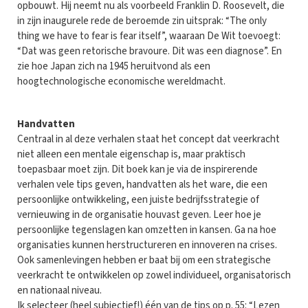
opbouwt. Hij neemt nu als voorbeeld Franklin D. Roosevelt, die
in zijn inaugurele rede de beroemde zin uitsprak: “The only
thing we have to fear is fear itself”, waaraan De Wit toevoegt:
“Dat was geen retorische bravoure. Dit was een diagnose”. En
zie hoe Japan zich na 1945 heruitvond als een
hoogtechnologische economische wereldmacht.
Handvatten
Centraal in al deze verhalen staat het concept dat veerkracht
niet alleen een mentale eigenschap is, maar praktisch
toepasbaar moet zijn. Dit boek kan je via de inspirerende
verhalen vele tips geven, handvatten als het ware, die een
persoonlijke ontwikkeling, een juiste bedrijfsstrategie of
vernieuwing in de organisatie houvast geven. Leer hoe je
persoonlijke tegenslagen kan omzetten in kansen. Ga na hoe
organisaties kunnen herstructureren en innoveren na crises.
Ook samenlevingen hebben er baat bij om een strategische
veerkracht te ontwikkelen op zowel individueel, organisatorisch
en nationaal niveau.
Ik selecteer (heel subjectief!) één van de tips op p. 55: “Lezen