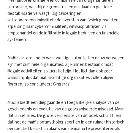
Het narcoterrorisme: een combinatie van drugshandel en
terrorisme, waarbij de grens tussen misdaad en politieke
destabilisatie vervaagt. Digitalisering en
witteboordencriminaliteit: de overstap van fysiek geweld en
afpersing naar cybercriminaliteit, witwaspraktijken via
cryptohandel en de infiltratie in legale bedrijven en financiële
systemen.
Maffiastaten: landen waar wettige autoriteiten nauw verweven
zijn met criminele organisaties. Zij kunnen bestaan omdat
illegale activiteiten zo lucratief zijn. Het lijkt dan ook zeer
waarschijnlijk dat maffia-achtige organisaties zullen blijven
floreren, zo concludeert Gingeras.
Maffia
biedt een diepgaande en toegankelijke analyse van de
geschiedenis en evolutie van de georganiseerde misdaad. Maar
dat is niet alles. De grote verdienste van dit boek schuilt hierin
dat het de maffia ontmythologiseert en in een ruimer historisch
perspectief bekijkt. In plaats van de maffia te presenteren als