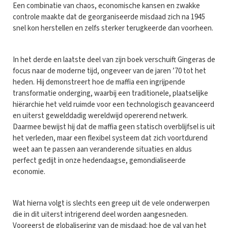
Een combinatie van chaos, economische kansen en zwakke
controle maakte dat de georganiseerde misdaad zich na 1945
snel kon herstellen en zelfs sterker terugkeerde dan voorheen.
In het derde en laatste deel van zijn boek verschuift Gingeras de
focus naar de moderne tijd, ongeveer van de jaren ’70 tot het
heden. Hij demonstreert hoe de maffia een ingrijpende
transformatie onderging, waarbij een traditionele, plaatselijke
hiërarchie het veld ruimde voor een technologisch geavanceerd
en uiterst gewelddadig wereldwijd opererend netwerk.
Daarmee bewijst hij dat de maffia geen statisch overblijfsel is uit
het verleden, maar een flexibel systeem dat zich voortdurend
weet aan te passen aan veranderende situaties en aldus
perfect gedijt in onze hedendaagse, gemondialiseerde
economie.
Wat hierna volgt is slechts een greep uit de vele onderwerpen
die in dit uiterst intrigerend deel worden aangesneden.
Vooreerst de globalisering van de misdaad: hoe de val van het