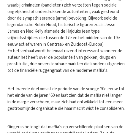
waarbij criminelen (bandieten) zich verzetten tegen sociale
ongelijkheid of onderdrukkende autoriteiten, vaak gesteund
door de sympathiserende (arme) bevolking. Bijvoorbeeld de
legendarische Robin Hood, historische figuren zoals Jesse
James en Ned Kelly alsmede de Hajduks (een type
vrijheidsstrijders die tussen de 17e en het midden van de 19e
eeuw actief waren in Centraal- en Zuidoost-Europa).
En het verhaal wordt helemaal razend interessant wanneer de
auteur het heeft over de populariteit van gokken, drugs en
prostitutie, drie onverstoorbare markten die konden uitgroeien
tot de financiële ruggengraat van de moderne maffia’s.
Het tweede deel omvat de periode van de vroege 20e eeuw tot
het einde van de jaren ’60 en laat zien dat de maffia niet langer
in de marge verscheen, maar zich had ontwikkeld tot een meer
gestroomlijnde organisatie die haar macht wist te consolideren.
Gingeras betoogt dat maffia’s op verschillende plaatsen van de