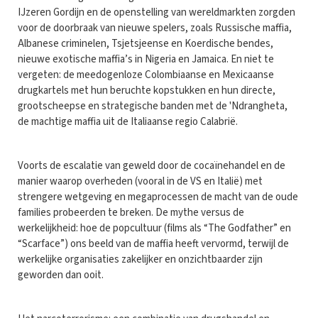
IJzeren Gordijn en de openstelling van wereldmarkten zorgden
voor de doorbraak van nieuwe spelers, zoals Russische maffia,
Albanese criminelen, Tsjetsjeense en Koerdische bendes,
nieuwe exotische maffia’s in Nigeria en Jamaica. En niet te
vergeten: de meedogenloze Colombiaanse en Mexicaanse
drugkartels met hun beruchte kopstukken en hun directe,
grootscheepse en strategische banden met de 'Ndrangheta,
de machtige maffia uit de Italiaanse regio Calabrië.
Voorts de escalatie van geweld door de cocaïnehandel en de
manier waarop overheden (vooral in de VS en Italië) met
strengere wetgeving en megaprocessen de macht van de oude
families probeerden te breken. De mythe versus de
werkelijkheid: hoe de popcultuur (films als “The Godfather” en
“Scarface”) ons beeld van de maffia heeft vervormd, terwijl de
werkelijke organisaties zakelijker en onzichtbaarder zijn
geworden dan ooit.