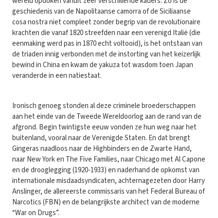
wereld opdoken vanuit zeer verschillende kaders. Zo is de
geschiedenis van de Napolitaanse camorra of de Siciliaanse
cosa nostra niet compleet zonder begrip van de revolutionaire
krachten die vanaf 1820 streefden naar een verenigd Italië (die
eenmaking werd pas in 1870 echt voltooid), is het ontstaan van
de triaden innig verbonden met de instorting van het keizerlijk
bewind in China en kwam de yakuza tot wasdom toen Japan
veranderde in een natiestaat.
Ironisch genoeg stonden al deze criminele broederschappen
aan het einde van de Tweede Wereldoorlog aan de rand van de
afgrond. Begin twintigste eeuw vonden ze hun weg naar het
buitenland, vooral naar de Verenigde Staten. En dat brengt
Gingeras naadloos naar de Highbinders en de Zwarte Hand,
naar New York en The Five Families, naar Chicago met Al Capone
en de drooglegging (1920-1933) en naderhand de opkomst van
internationale misdaadsyndicaten, achternagezeten door Harry
Anslinger, de allereerste commissaris van het Federal Bureau of
Narcotics (FBN) en de belangrijkste architect van de moderne
“War on Drugs”.