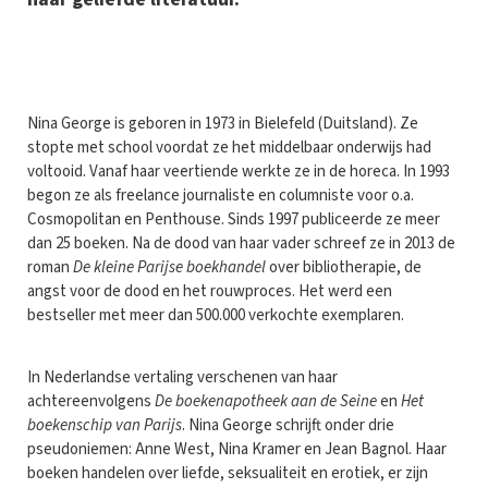
N
ina George is geboren in 1973 in Bielefeld (Duitsland). Ze
stopte met school voordat ze het middelbaar onderwijs had
voltooid. Vanaf haar veertiende werkte ze in de horeca. In 1993
begon ze als freelance journaliste en columniste voor o.a.
Cosmopolitan en Penthouse. Sinds 1997 publiceerde ze meer
dan 25 boeken. Na de dood van haar vader schreef ze in 2013 de
roman
De kleine Parijse boekhandel
over bibliotherapie, de
angst voor de dood en het rouwproces. Het werd een
bestseller met meer dan 500.000 verkochte exemplaren.
In Nederlandse vertaling verschenen van haar
achtereenvolgens
De boekenapotheek aan de Seine
en
Het
boekenschip van Parijs
. Nina George schrijft onder drie
pseudoniemen: Anne West, Nina Kramer en Jean Bagnol. Haar
boeken handelen over liefde, seksualiteit en erotiek, er zijn