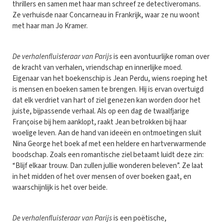
thrillers en samen met haar man schreef ze detectiveromans.
Ze verhuisde naar Concarneau in Frankrijk, waar ze nu woont
met haar man Jo Kramer.
De verhalenfluisteraar van Parijs
is een avontuurlijke roman over
de kracht van verhalen, vriendschap en innerlijke moed.
Eigenaar van het boekenschip is Jean Perdu, wiens roeping het
is mensen en boeken samen te brengen. Hij is ervan overtuigd
dat elk verdriet van hart of ziel genezen kan worden door het
juiste, bijpassende verhaal. Als op een dag de twaalfjarige
Françoise bij hem aanklopt, raakt Jean betrokken bij haar
woelige leven. Aan de hand van ideeën en ontmoetingen sluit
Nina George het boek af met een heldere en hartverwarmende
boodschap. Zoals een romantische ziel betaamt luidt deze zin:
“Blijf elkaar trouw. Dan zullen jullie wonderen beleven”. Ze laat
in het midden of het over mensen of over boeken gaat, en
waarschijnlijk is het over beide.
De verhalenfluisteraar van Parijs
is een poëtische,