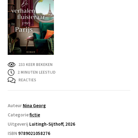
233 KEER BEKEKEN
2
MINUTEN LEESTIJD
REACTIES
Auteur
Nina Georg
Categorie
fictie
Uitgeverij
Luitingh-Sijthoff, 2026
ISBN
9789021058276