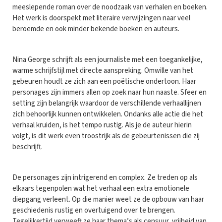
meeslepende roman over de noodzaak van verhalen en boeken.
Het werk is doorspekt met literaire verwijzingen naar veel
beroemde en ook minder bekende boeken en auteurs.
Nina George schrijft als een journaliste met een toegankelijke,
warme schrijfstijl met directe aanspreking. Omwille van het
gebeuren houdt ze zich aan een poëtische ondertoon. Haar
personages zijn immers allen op zoek naar hun naaste. Sfeer en
setting zijn belangrijk waardoor de verschillende verhaallijnen
zich behoorlijk kunnen ontwikkelen. Ondanks alle actie die het
verhaal kruiden, is het tempo rustig. Als je de auteur hierin
volgt, is dit werk even troostrijk als de gebeurtenissen die zij
beschrijft.
De personages zijn intrigerend en complex. Ze treden op als
elkaars tegenpolen wat het verhaal een extra emotionele
diepgang verleent. Op die manier weet ze de opbouw van haar
geschiedenis rustig en overtuigend over te brengen.
Tegelijkertijd verweeft ze haar thema’s als censuur, vrijheid van