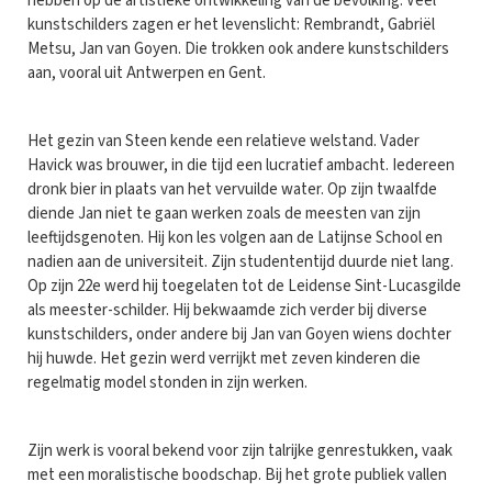
hebben op de artistieke ontwikkeling van de bevolking. Veel
kunstschilders zagen er het levenslicht: Rembrandt, Gabriël
Metsu, Jan van Goyen. Die trokken ook andere kunstschilders
aan, vooral uit Antwerpen en Gent.
Het gezin van Steen kende een relatieve welstand. Vader
Havick was brouwer, in die tijd een lucratief ambacht. Iedereen
dronk bier in plaats van het vervuilde water. Op zijn twaalfde
diende Jan niet te gaan werken zoals de meesten van zijn
leeftijdsgenoten. Hij kon les volgen aan de Latijnse School en
nadien aan de universiteit. Zijn studententijd duurde niet lang.
Op zijn 22e werd hij toegelaten tot de Leidense Sint-Lucasgilde
als meester-schilder. Hij bekwaamde zich verder bij diverse
kunstschilders, onder andere bij Jan van Goyen wiens dochter
hij huwde. Het gezin werd verrijkt met zeven kinderen die
regelmatig model stonden in zijn werken.
Zijn werk is vooral bekend voor zijn talrijke genrestukken, vaak
met een moralistische boodschap. Bij het grote publiek vallen