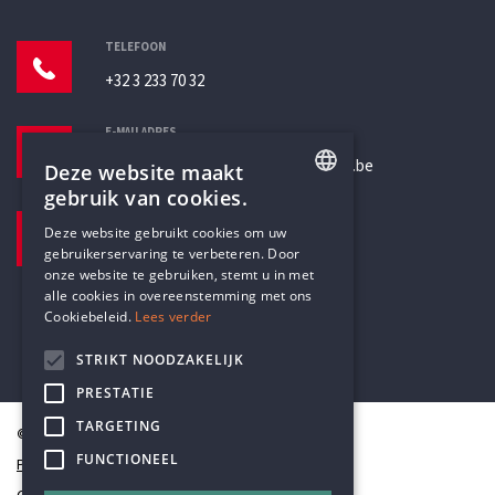
TELEFOON
+32 3 233 70 32
E-MAILADRES
secretariaat@humanistischverbond.be
Deze website maakt
gebruik van cookies.
BEZOEKADRES
ENGLISH
Deze website gebruikt cookies om uw
Pottenbrug 4
gebruikerservaring te verbeteren. Door
DUTCH
Antwerpen, 2000
onze website te gebruiken, stemt u in met
alle cookies in overeenstemming met ons
Cookiebeleid.
Lees verder
STRIKT NOODZAKELIJK
PRESTATIE
TARGETING
© Humanistisch Verbond 2026
FUNCTIONEEL
Privacy