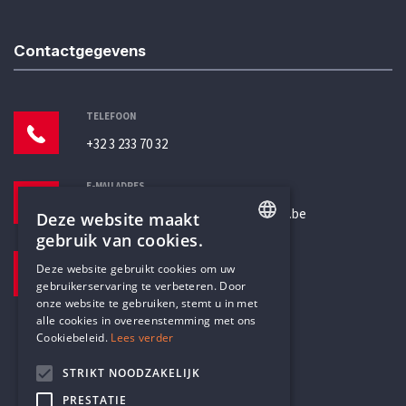
Contactgegevens
TELEFOON
+32 3 233 70 32
E-MAILADRES
secretariaat@humanistischverbond.be
Deze website maakt
gebruik van cookies.
BEZOEKADRES
ENGLISH
Deze website gebruikt cookies om uw
Pottenbrug 4
gebruikerservaring te verbeteren. Door
DUTCH
Antwerpen, 2000
onze website te gebruiken, stemt u in met
alle cookies in overeenstemming met ons
Cookiebeleid.
Lees verder
STRIKT NOODZAKELIJK
PRESTATIE