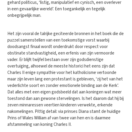
gehard politicus, ‘listig, manipulatief en cynisch, een overlever
in een gevaarlijke wereld’. Een toegankelijk en tegelijk
onbegrijpelijk man.
Het zijn vooral de talrijke geciteerde bronnen in het boek die de
puzzel samenstellen van een toekomstige vorst waarbij
doodsangst finaal wordt onderdrukt door respect voor
obstinate standvastigheid, een erfenis van zijn vermoorde
vader. Er blijft twijfel bestaan over zijn godsdienstige
overtuiging, alhoewel de meeste historici het eens zijn dat
Charles II enige sympathie voor het katholicisme vertoonde
maar zijn leven lang een protestant is gebleven, ‘zij het van het
vederlichte soort en zonder emotionele binding aan de Kerk’.
Dat alles met een eigen godsbeeld dat aan koningen wat meer
toestond dan aan gewone stervelingen. Is het daarom dat hij bij
zeven minnaressen veertien kinderen verwekte, erkende
nakomelingen. Pittig detail: via prinses Diana stamt de huidige
Prins of Wales William af van twee van hen en is daarmee
afstammeling van koning Charles II.