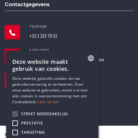
Contactgegevens
TELEFOON
+32 3 233 70 32
E-MAILADRES
secretariaat@humanistischverbond.be
Deze website maakt
gebruik van cookies.
BEZOEKADRES
ENGLISH
Deze website gebruikt cookies om uw
Pottenbrug 4
gebruikerservaring te verbeteren. Door
DUTCH
Antwerpen, 2000
onze website te gebruiken, stemt u in met
alle cookies in overeenstemming met ons
Cookiebeleid.
Lees verder
STRIKT NOODZAKELIJK
PRESTATIE
TARGETING
© Humanistisch Verbond 2026