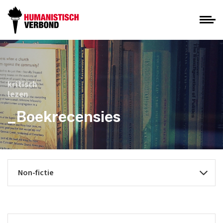
kritisch
lezen
_Boekrecensies