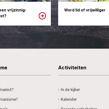
een vrijzinnig-
Word lid of vrijwilliger
st?
sme
Activiteiten
manist?
In de kijker
umanisme?
Kalender