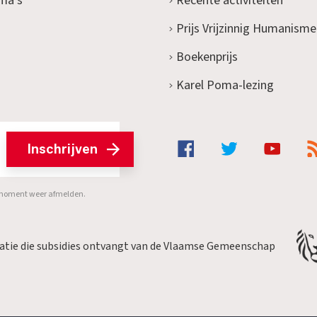
ma's
Recente activiteiten
Prijs Vrijzinnig Humanisme
Boekenprijs
Karel Poma-lezing
Inschrijven
er moment weer afmelden.
satie die subsidies ontvangt van de Vlaamse Gemeenschap