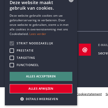
Deze website maakt
gebruik van cookies.
ENGLISH
Deze website gebruikt cookies om uw
gebruikerservaring te verbeteren. Door
DUTCH
onze website te gebruiken, stemt u in met
Contactgegevens
alle cookies in overeenstemming met ons
Cookiebeleid.
Lees verder
STRIKT NOODZAKELIJK
TELEFOON
E-MAI
PRESTATIE
+32 3 233 70 32
secr
TARGETING
FUNCTIONEEL
ALLES ACCEPTEREN
ALLES AFWIJZEN
© Humanistisch Verbond 2026
Privacy
Cookiestatement
S
DETAILS WEERGEVEN
#codedwithlove by
Codelines
webapplicaties
,
mobiele apps
&
maatwerk websites