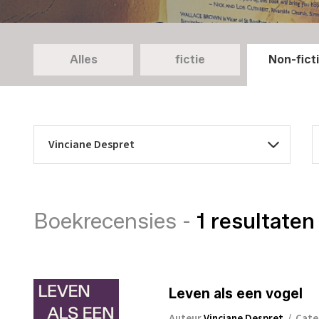
Alles
fictie
Non-fict
Boekrecensies -
1 resultaten
Leven als een vogel
Auteur
Vinciane Despret
/
Cate