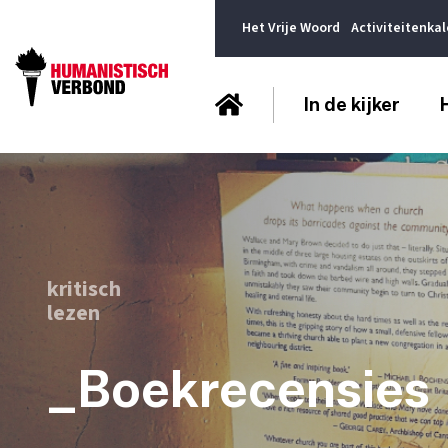
Het Vrije Woord
Activiteitenka
In de kijker
kritisch
lezen
_Boekrecensies