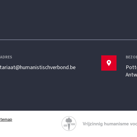
LADRES
BEZO
etariaat@humanistischverbond.be
Pott
Antw
itemap