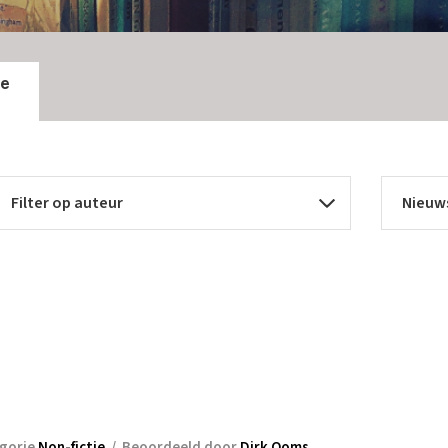
ie
gorie
Non-fictie
/
Beoordeeld door
Dirk Ooms