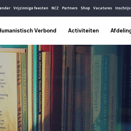
lender
Vrijzinnige feesten
NCZ
Partners
Shop
Vacatures
Inschrij
Humanistisch Verbond
Activiteiten
Afdelin