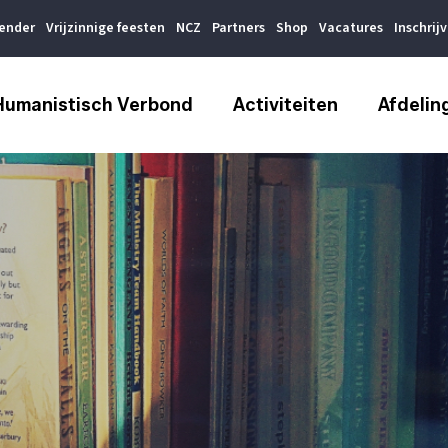
lender
Vrijzinnige feesten
NCZ
Partners
Shop
Vacatures
Inschrij
Humanistisch Verbond
Activiteiten
Afdelin