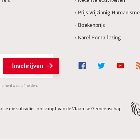
ma's
Recente activiteiten
Prijs Vrijzinnig Humanisme
Boekenprijs
Karel Poma-lezing
Inschrijven
er moment weer afmelden.
satie die subsidies ontvangt van de Vlaamse Gemeenschap