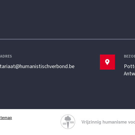
LADRES
BEZO
etariaat@humanistischverbond.be
Pott
Antw
itemap