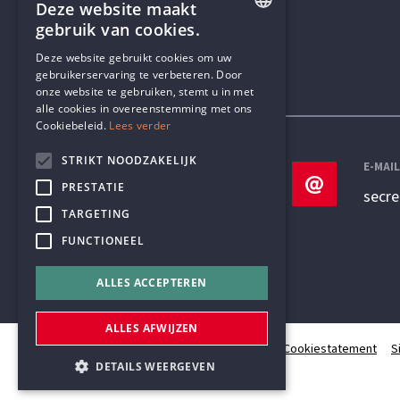
Deze website maakt
gebruik van cookies.
ENGLISH
Deze website gebruikt cookies om uw
gebruikerservaring te verbeteren. Door
DUTCH
onze website te gebruiken, stemt u in met
Contactgegevens
alle cookies in overeenstemming met ons
Cookiebeleid.
Lees verder
STRIKT NOODZAKELIJK
TELEFOON
E-MAI
PRESTATIE
+32 3 233 70 32
secr
TARGETING
FUNCTIONEEL
ALLES ACCEPTEREN
ALLES AFWIJZEN
© Humanistisch Verbond 2026
Privacy
Cookiestatement
S
DETAILS WEERGEVEN
#codedwithlove by
Codelines
webapplicaties
,
mobiele apps
&
maatwerk websites