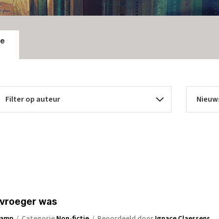
ie
 vroeger was
Kamp
/
Categorie
Non-fictie
/
Beoordeeld door
Ignace Claessens