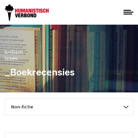
kritisch
lezen
_Boekrecensies