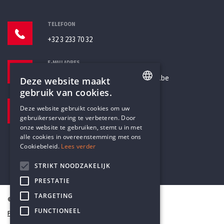
TELEFOON
+32 3 233 70 32
E-MAILADRES
secretariaat@humanistischverbond.be
Deze website maakt
gebruik van cookies.
BEZOEKADRES
ENGLISH
Deze website gebruikt cookies om uw
Pottenbrug 4
gebruikerservaring te verbeteren. Door
DUTCH
Antwerpen, 2000
onze website te gebruiken, stemt u in met
alle cookies in overeenstemming met ons
Cookiebeleid.
Lees verder
STRIKT NOODZAKELIJK
PRESTATIE
TARGETING
© Humanistisch Verbond 2026
FUNCTIONEEL
Privacy