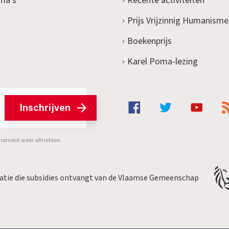
ma's
Recente activiteiten
Prijs Vrijzinnig Humanisme
Boekenprijs
Karel Poma-lezing
Inschrijven
er moment weer afmelden.
satie die subsidies ontvangt van de Vlaamse Gemeenschap