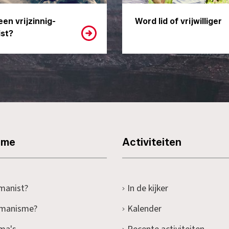
een vrijzinnig-
Word lid of vrijwilliger
st?
sme
Activiteiten
manist?
In de kijker
umanisme?
Kalender