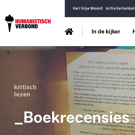
Het Vrije Woord
Activiteitenka
In de kijker
kritisch
lezen
_Boekrecensies