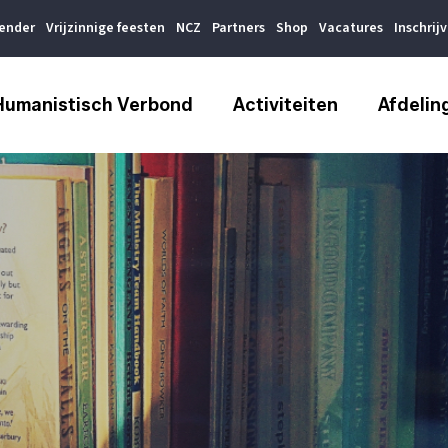
lender
Vrijzinnige feesten
NCZ
Partners
Shop
Vacatures
Inschrij
Humanistisch Verbond
Activiteiten
Afdelin