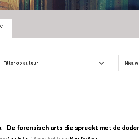
ie
jk - De forensisch arts die spreekt met de dode
orie
Non-fictie
/
Beoordeeld door
Marc De Bock