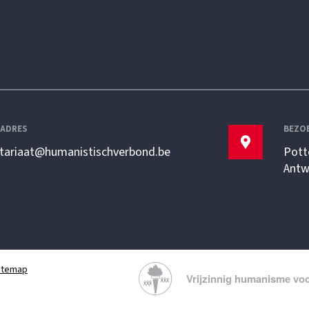
LADRES
BEZO
etariaat@humanistischverbond.be
Pott
Antw
itemap