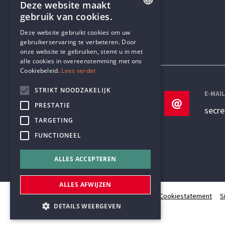
Deze website maakt
gebruik van cookies.
ENGLISH
Deze website gebruikt cookies om uw
gebruikerservaring te verbeteren. Door
DUTCH
onze website te gebruiken, stemt u in met
Contactgegevens
alle cookies in overeenstemming met ons
Cookiebeleid.
Lees verder
STRIKT NOODZAKELIJK
TELEFOON
E-MAI
PRESTATIE
+32 3 233 70 32
secr
TARGETING
FUNCTIONEEL
ALLES ACCEPTEREN
ALLES AFWIJZEN
© Humanistisch Verbond 2026
Privacy
Cookiestatement
S
DETAILS WEERGEVEN
#codedwithlove by
Codelines
webapplicaties
,
mobiele apps
&
maatwerk websites