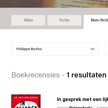
Alles
fictie
Non-fict
Boekrecensies -
1 resultaten
In gesprek met een li
Auteur
Philippe Boxho
/
Categ