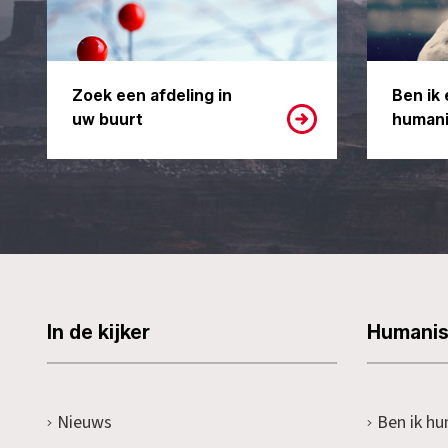
Zoek een afdeling in
Ben ik 
uw buurt
humani
In de kijker
Humani
Nieuws
Ben ik hu