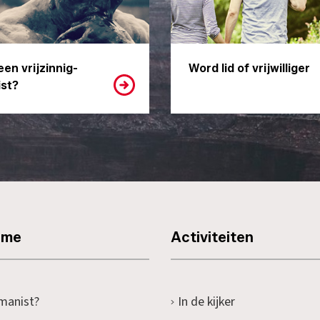
een vrijzinnig-
Word lid of vrijwilliger
st?
sme
Activiteiten
manist?
In de kijker