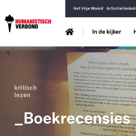
Het Vrije Woord
Activiteitenka
In de kijker
kritisch
lezen
_Boekrecensies