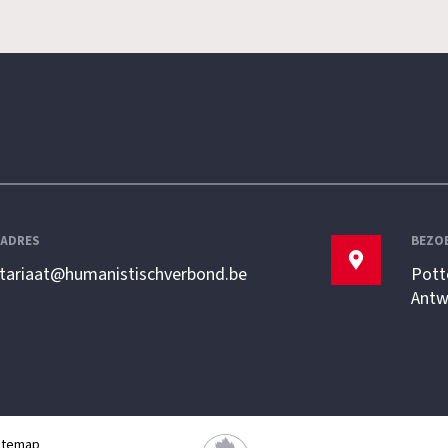
LADRES
BEZO
etariaat@humanistischverbond.be
Pott
Antw
itemap