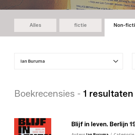
Alles
fictie
Non-fict
Boekrecensies -
1 resultaten
Blijf in leven. Berlijn
Auteur
Ian Buruma
/
Categorie