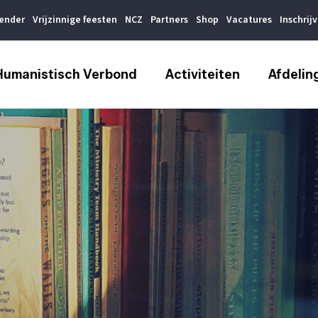
lender
Vrijzinnige feesten
NCZ
Partners
Shop
Vacatures
Inschrij
Humanistisch Verbond
Activiteiten
Afdelin