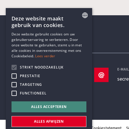
Deze website maakt
gebruik van cookies.
ENGLISH
Deze website gebruikt cookies om uw
gebruikerservaring te verbeteren. Door
DUTCH
onze website te gebruiken, stemt u in met
Contactgegevens
alle cookies in overeenstemming met ons
Cookiebeleid.
Lees verder
STRIKT NOODZAKELIJK
TELEFOON
E-MAI
PRESTATIE
+32 3 233 70 32
secr
TARGETING
FUNCTIONEEL
ALLES ACCEPTEREN
ALLES AFWIJZEN
© Humanistisch Verbond 2026
Privacy
Cookiestatement
S