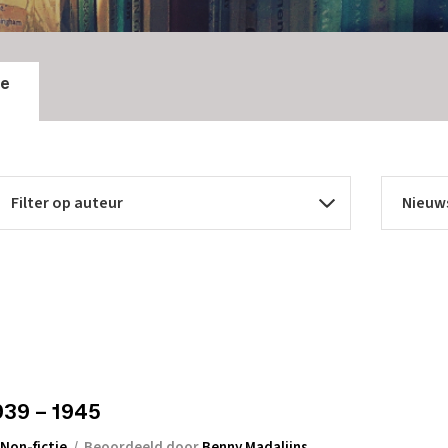
ie
 1939 – 1945
Non-fictie
/
Beoordeeld door
Benny Madalijns