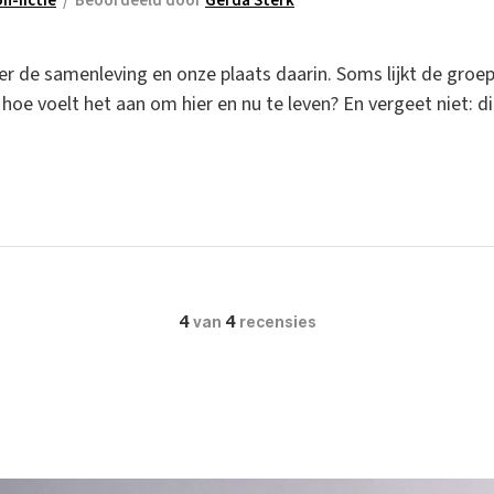
n-fictie
/
Beoordeeld door
Gerda Sterk
r de samenleving en onze plaats daarin. Soms lijkt de groep
 hoe voelt het aan om hier en nu te leven? En vergeet niet: di
4
van
4
recensies