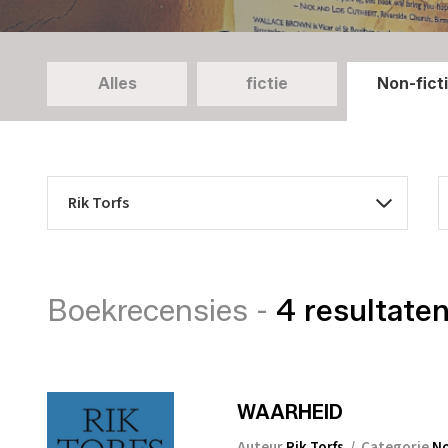
Alles
fictie
Non-fict
Boekrecensies -
4 resultate
WAARHEID
Auteur
Rik Torfs
/
Categorie
No