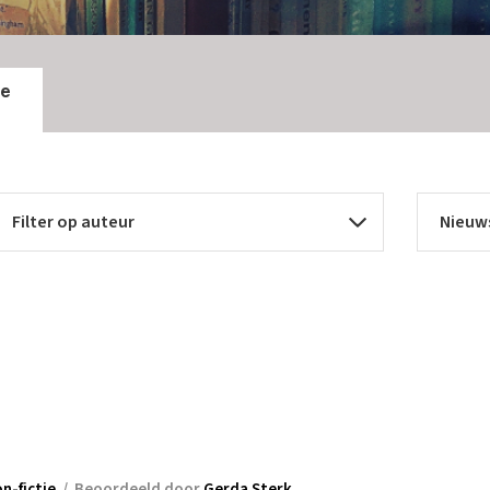
ie
n
n-fictie
/
Beoordeeld door
Gerda Sterk