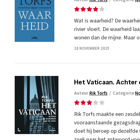
Wat is waarheid? De waarhei
rivier vloeit. De waarheid la
wonen dan de mijne. Maar oo
28 NOVEMBER 2025
Het Vaticaan. Achter 
Auteur
Rik Torfs
/
Categorie
No
Rik Torfs maakte een zesdel
vooraanstaande gezagsdrager
doet hij beroep op dezelfde i
zoek naar het antwoord voor