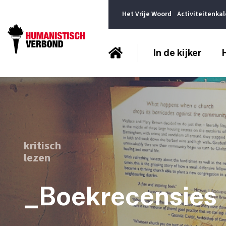
Het Vrije Woord
Activiteitenka
In de kijker
kritisch
lezen
_Boekrecensies