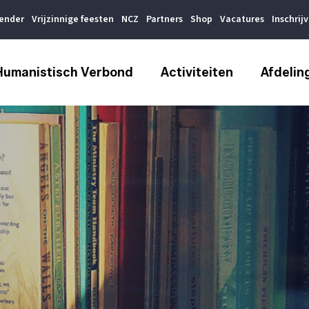
lender
Vrijzinnige feesten
NCZ
Partners
Shop
Vacatures
Inschrij
Humanistisch Verbond
Activiteiten
Afdelin