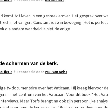
d komt tot leven in een gesprek erover. Het gesprek over wa
at zich niet vangen. Constant is ze in beweging. Het is perfe
k die andere waarheid is niet de enige.
de schermen van de kerk.
n-fictie
/
Beoordeeld door
Paul Van Aelst
ige tv-documentaire over het Vaticaan. Hij kreeg hiervoor 
s in het centrum van het Vaticaan. Voor dit boek “Het Vat
nterviews. Maar Torfs brengt nu ook zijn persoonlijke analyse
 wat voor hem de kernvraag is: “Bestaat er redding voor de