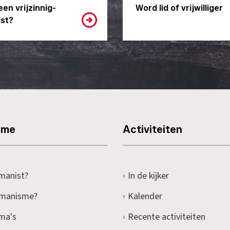
een vrijzinnig-
Word lid of vrijwilliger
st?
sme
Activiteiten
manist?
In de kijker
umanisme?
Kalender
ma's
Recente activiteiten