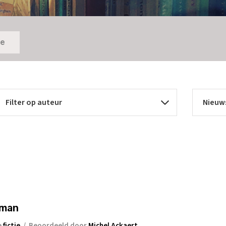
ie
oman
e
fictie
/
Beoordeeld door
Michel Ackaert