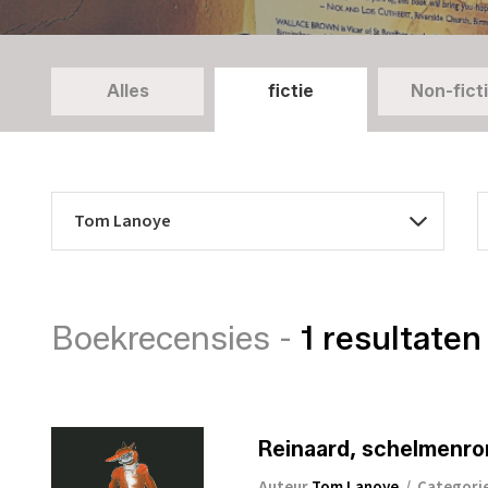
Alles
fictie
Non-fict
Boekrecensies -
1 resultaten
Reinaard, schelmenr
Auteur
Tom Lanoye
/
Categori