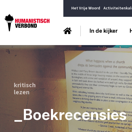
Het Vrije Woord
Activiteitenka
In de kijker
kritisch
lezen
_Boekrecensies