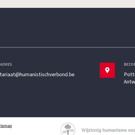
LADRES
BEZO
etariaat@humanistischverbond.be
Pott
Antw
itemap