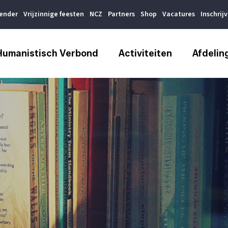
lender
Vrijzinnige feesten
NCZ
Partners
Shop
Vacatures
Inschrij
Humanistisch Verbond
Activiteiten
Afdelin