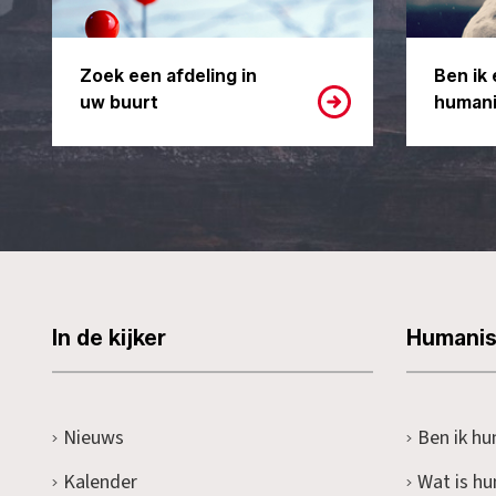
Zoek een afdeling in
Ben ik 
uw buurt
humani
In de kijker
Humani
Nieuws
Ben ik hu
Kalender
Wat is h