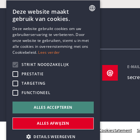
Deze website maakt
gebruik van cookies.
ENGLISH
Deze website gebruikt cookies om uw
gebruikerservaring te verbeteren. Door
DUTCH
onze website te gebruiken, stemt u in met
Contactgegevens
alle cookies in overeenstemming met ons
Cookiebeleid.
Lees verder
STRIKT NOODZAKELIJK
TELEFOON
E-MAI
PRESTATIE
+32 3 233 70 32
secr
TARGETING
FUNCTIONEEL
ALLES ACCEPTEREN
ALLES AFWIJZEN
© Humanistisch Verbond 2026
Privacy
Cookiestatement
S
DETAILS WEERGEVEN
#codedwithlove by
Codelines