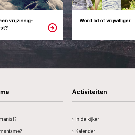
een vrijzinnig-
Word lid of vrijwilliger
st?
sme
Activiteiten
manist?
In de kijker
umanisme?
Kalender