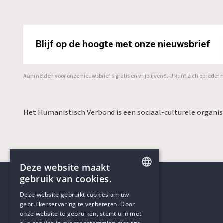
Blijf op de hoogte met onze nieuwsbrief
Aanmelden voor onze nieuwsbrief is gratis en vrijblijvend. U kunt zich op ied
Het Humanistisch Verbond is een sociaal-culturele organi
Deze website maakt
gebruik van cookies.
ENGLISH
Deze website gebruikt cookies om uw
gebruikerservaring te verbeteren. Door
DUTCH
onze website te gebruiken, stemt u in met
Contactgegevens
alle cookies in overeenstemming met ons