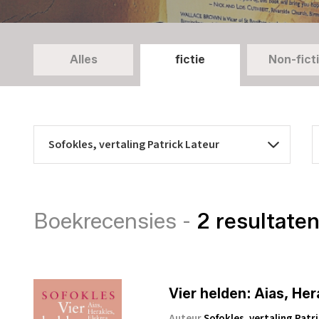
Alles
fictie
Non-fict
Boekrecensies -
2 resultate
Vier helden: Aias, Her
Auteur
Sofokles, vertaling Patr