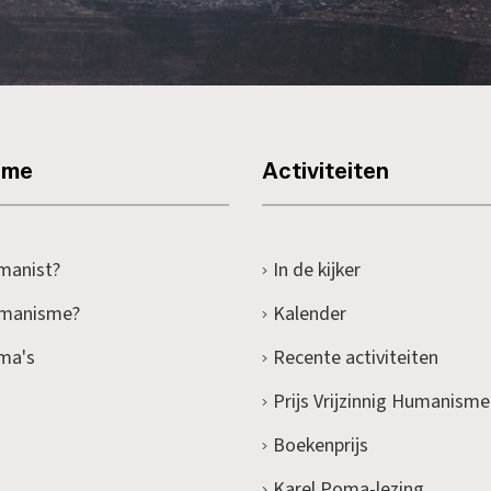
sme
Activiteiten
manist?
In de kijker
umanisme?
Kalender
ma's
Recente activiteiten
Prijs Vrijzinnig Humanisme
Boekenprijs
Karel Poma-lezing