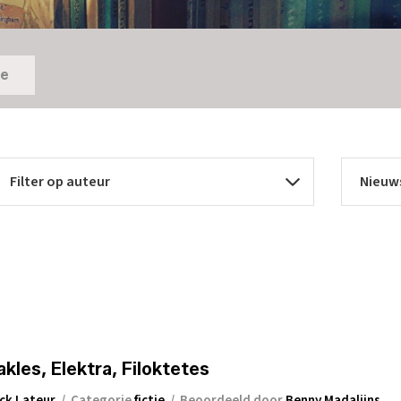
ie
n
akles, Elektra, Filoktetes
ick Lateur
/
Categorie
fictie
/
Beoordeeld door
Benny Madalijns