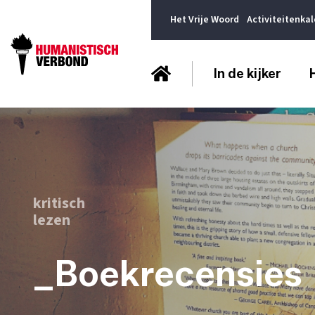
Het Vrije Woord
Activiteitenka
In de kijker
kritisch
lezen
_Boekrecensies