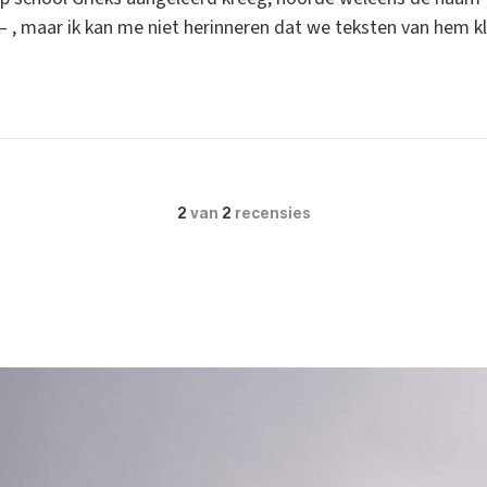
– , maar ik kan me niet herinneren dat we teksten van hem k
2
van
2
recensies