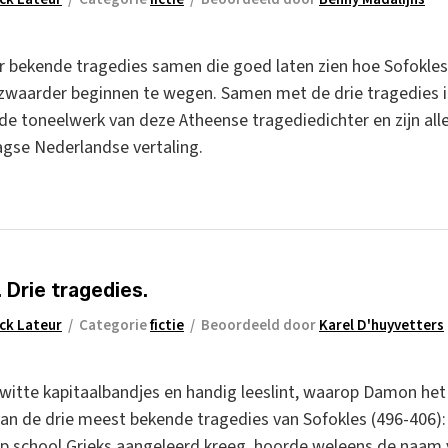
r bekende tragedies samen die goed laten zien hoe Sofokles
zwaarder beginnen te wegen. Samen met de drie tragedies i
de toneelwerk van deze Atheense tragediedichter en zijn alle
gse Nederlandse vertaling.
 Drie tragedies.
ick Lateur
/
Categorie
fictie
/
Beoordeeld door
Karel D'huyvetters
witte kapitaalbandjes en handig leeslint, waarop Damon het pa
van de drie meest bekende tragedies van Sofokles (496-406):
 op school Grieks aangeleerd kreeg, hoorde weleens de naam 