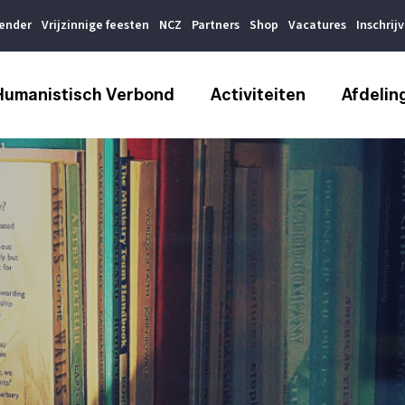
lender
Vrijzinnige feesten
NCZ
Partners
Shop
Vacatures
Inschrij
Humanistisch Verbond
Activiteiten
Afdelin