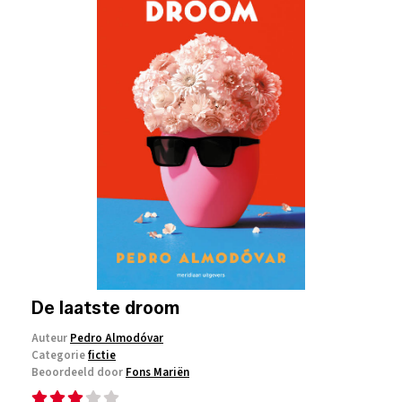
De laatste droom
Auteur
Pedro Almodóvar
Categorie
fictie
Beoordeeld door
Fons Mariën