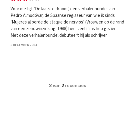
Voor me ligt ‘De laatste droom’, een verhalenbundel van
Pedro Almodóvar, de Spaanse regisseur van wie ik sinds
‘Mujeres al borde de ataque de nervios’ (Vrouwen op de rand
van een zenuwinzinking, 1988) heel veel films heb gezien.
Met deze verhalenbundel debuteert hij als schrijver.
5 DECEMBER 2024
2
van
2
recensies