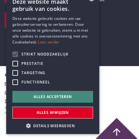
Deze website maakt
gebruik van cookies.
BEZOEKADRES
ENGLISH
Deze website gebruikt cookies om uw
Pottenbrug 4
gebruikerservaring te verbeteren. Door
DUTCH
Antwerpen, 2000
onze website te gebruiken, stemt u in met
alle cookies in overeenstemming met ons
Cookiebeleid.
Lees verder
STRIKT NOODZAKELIJK
PRESTATIE
TARGETING
© Humanistisch Verbond 2026
FUNCTIONEEL
Privacy
Cookiestatement
ALLES ACCEPTEREN
Sitemap
#codedwithlove by
Codelines
ALLES AFWIJZEN
webapplicaties
,
mobiele apps
&
maatwerk websites
DETAILS WEERGEVEN