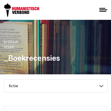
kritisch
lezen
_Boekrecensies