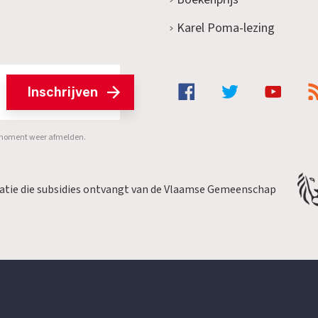
Karel Poma-lezing
Inschrijven
er moment weer afmelden.
satie die subsidies ontvangt van de Vlaamse Gemeenschap