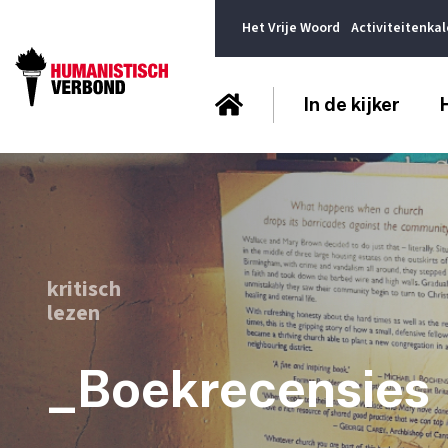
Het Vrije Woord
Activiteitenka
In de kijker
kritisch
lezen
_Boekrecensies