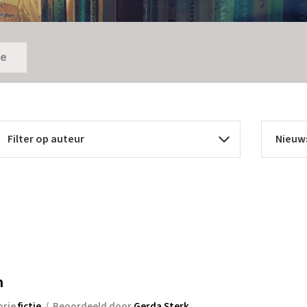
ie
n
orie
fictie
/
Beoordeeld door
Gerda Sterk