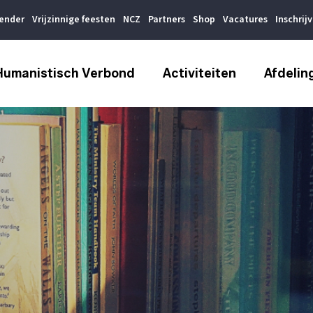
lender
Vrijzinnige feesten
NCZ
Partners
Shop
Vacatures
Inschrij
Humanistisch Verbond
Activiteiten
Afdelin