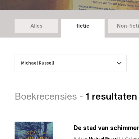
Alles
fictie
Non-fict
Boekrecensies -
1 resultaten
De stad van schimme
Auteur
Michael Russell
/
Categ