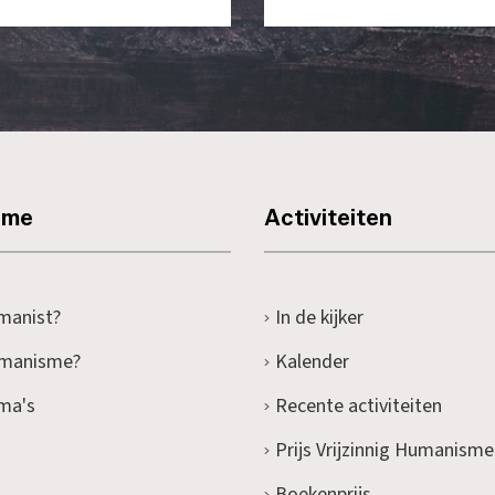
sme
Activiteiten
manist?
In de kijker
umanisme?
Kalender
ma's
Recente activiteiten
Prijs Vrijzinnig Humanisme
Boekenprijs