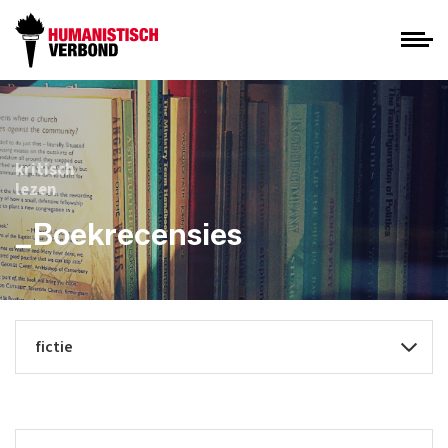
kritisch
lezen
_Boekrecensies