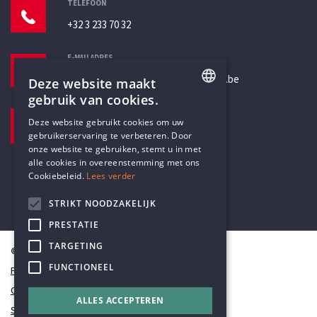
TELEFOON
+32 3 233 70 32
E-MAILADRES
secretariaat@humanistischverbond.be
Deze website maakt
gebruik van cookies.
BEZOEKADRES
ENGLISH
Deze website gebruikt cookies om uw
Pottenbrug 4
gebruikerservaring te verbeteren. Door
DUTCH
Antwerpen, 2000
onze website te gebruiken, stemt u in met
alle cookies in overeenstemming met ons
Cookiebeleid.
Lees verder
STRIKT NOODZAKELIJK
PRESTATIE
TARGETING
© Humanistisch Verbond 2026
FUNCTIONEEL
Privacy
Cookiestatement
ALLES ACCEPTEREN
Sitemap