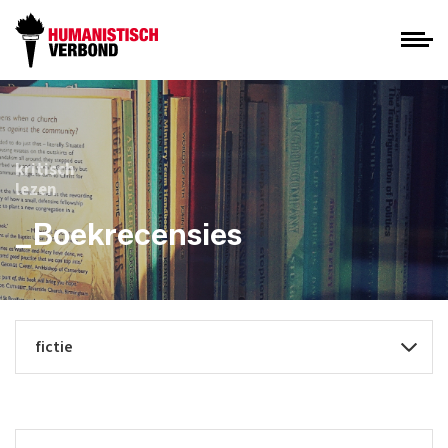
kritisch
lezen
_Boekrecensies