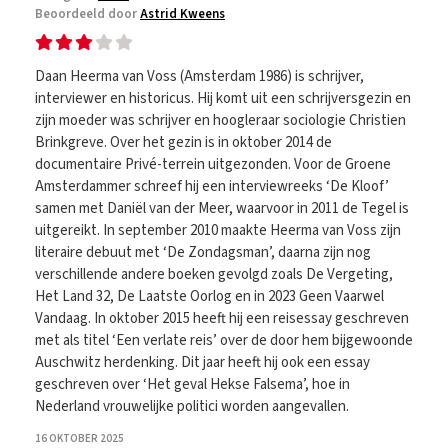
Beoordeeld door
Astrid Kweens
Daan Heerma van Voss (Amsterdam 1986) is schrijver,
interviewer en historicus. Hij komt uit een schrijversgezin en
zijn moeder was schrijver en hoogleraar sociologie Christien
Brinkgreve. Over het gezin is in oktober 2014 de
documentaire Privé-terrein uitgezonden. Voor de Groene
Amsterdammer schreef hij een interviewreeks ‘De Kloof’
samen met Daniël van der Meer, waarvoor in 2011 de Tegel is
uitgereikt. In september 2010 maakte Heerma van Voss zijn
literaire debuut met ‘De Zondagsman’, daarna zijn nog
verschillende andere boeken gevolgd zoals De Vergeting,
Het Land 32, De Laatste Oorlog en in 2023 Geen Vaarwel
Vandaag. In oktober 2015 heeft hij een reisessay geschreven
met als titel ‘Een verlate reis’ over de door hem bijgewoonde
Auschwitz herdenking. Dit jaar heeft hij ook een essay
geschreven over ‘Het geval Hekse Falsema’, hoe in
Nederland vrouwelijke politici worden aangevallen.
16 OKTOBER 2025