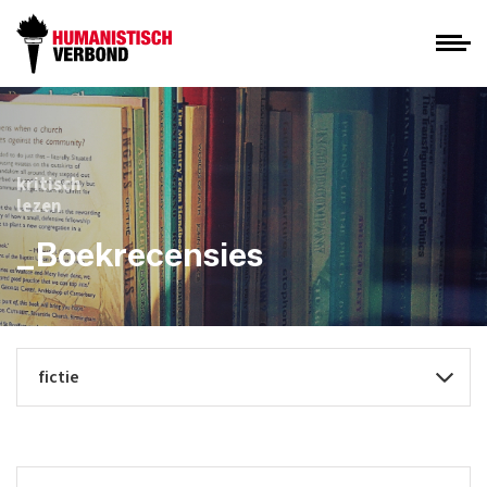
kritisch
lezen
_Boekrecensies