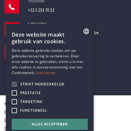
TELEFOON
+32 3 233 70 32
E-MAILADRES
secretariaat@humanistischverbond.be
Deze website maakt
gebruik van cookies.
BEZOEKADRES
ENGLISH
Deze website gebruikt cookies om uw
Pottenbrug 4
gebruikerservaring te verbeteren. Door
DUTCH
Antwerpen, 2000
onze website te gebruiken, stemt u in met
alle cookies in overeenstemming met ons
Cookiebeleid.
Lees verder
STRIKT NOODZAKELIJK
PRESTATIE
TARGETING
© Humanistisch Verbond 2026
FUNCTIONEEL
Privacy
Cookiestatement
ALLES ACCEPTEREN
Sitemap