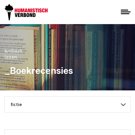
kritisch
lezen
_Boekrecensies