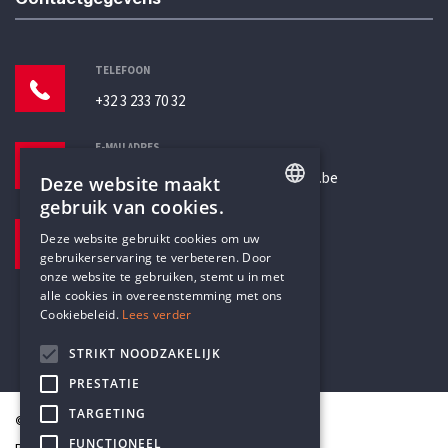
TELEFOON
+32 3 233 70 32
E-MAILADRES
secretariaat@humanistischverbond.be
Deze website maakt
gebruik van cookies.
BEZOEKADRES
ENGLISH
Deze website gebruikt cookies om uw
Pottenbrug 4
gebruikerservaring te verbeteren. Door
DUTCH
Antwerpen, 2000
onze website te gebruiken, stemt u in met
alle cookies in overeenstemming met ons
Cookiebeleid.
Lees verder
STRIKT NOODZAKELIJK
PRESTATIE
TARGETING
© Humanistisch Verbond 2026
FUNCTIONEEL