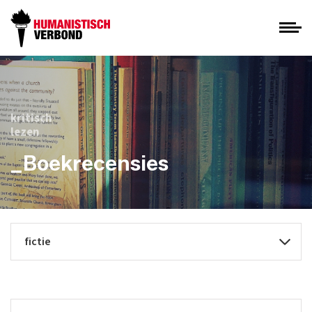
kritisch
lezen
_Boekrecensies