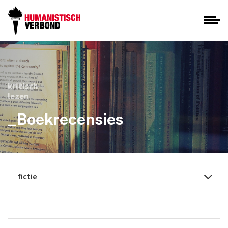
kritisch
lezen
_Boekrecensies