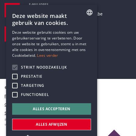
E-MAILADRES
secretariaat@humanistischverbond.be
Deze website maakt
gebruik van cookies.
BEZOEKADRES
ENGLISH
Deze website gebruikt cookies om uw
Pottenbrug 4
gebruikerservaring te verbeteren. Door
DUTCH
Antwerpen, 2000
onze website te gebruiken, stemt u in met
alle cookies in overeenstemming met ons
Cookiebeleid.
Lees verder
STRIKT NOODZAKELIJK
PRESTATIE
TARGETING
© Humanistisch Verbond 2026
FUNCTIONEEL
Privacy
Cookiestatement
ALLES ACCEPTEREN
Sitemap
#codedwithlove by
Codelines
ALLES AFWIJZEN
webapplicaties
,
mobiele apps
&
maatwerk websites