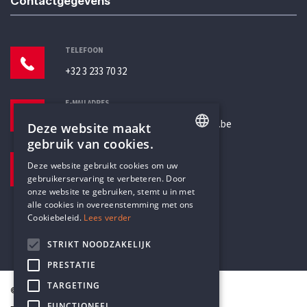
Contactgegevens
TELEFOON
+32 3 233 70 32
E-MAILADRES
secretariaat@humanistischverbond.be
Deze website maakt
gebruik van cookies.
BEZOEKADRES
ENGLISH
Deze website gebruikt cookies om uw
Pottenbrug 4
gebruikerservaring te verbeteren. Door
DUTCH
Antwerpen, 2000
onze website te gebruiken, stemt u in met
alle cookies in overeenstemming met ons
Cookiebeleid.
Lees verder
STRIKT NOODZAKELIJK
PRESTATIE
TARGETING
© Humanistisch Verbond 2026
FUNCTIONEEL