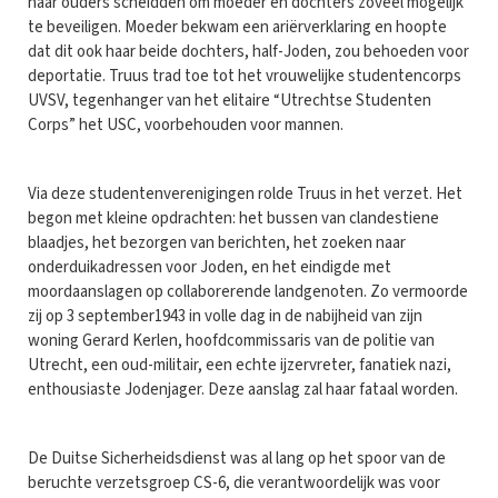
haar ouders scheidden om moeder en dochters zoveel mogelijk
te beveiligen. Moeder bekwam een ariërverklaring en hoopte
dat dit ook haar beide dochters, half-Joden, zou behoeden voor
deportatie. Truus trad toe tot het vrouwelijke studentencorps
UVSV, tegenhanger van het elitaire “Utrechtse Studenten
Corps” het USC, voorbehouden voor mannen.
Via deze studentenverenigingen rolde Truus in het verzet. Het
begon met kleine opdrachten: het bussen van clandestiene
blaadjes, het bezorgen van berichten, het zoeken naar
onderduikadressen voor Joden, en het eindigde met
moordaanslagen op collaborerende landgenoten. Zo vermoorde
zij op 3 september1943 in volle dag in de nabijheid van zijn
woning Gerard Kerlen, hoofdcommissaris van de politie van
Utrecht, een oud-militair, een echte ijzervreter, fanatiek nazi,
enthousiaste Jodenjager. Deze aanslag zal haar fataal worden.
De Duitse Sicherheidsdienst was al lang op het spoor van de
beruchte verzetsgroep CS-6, die verantwoordelijk was voor