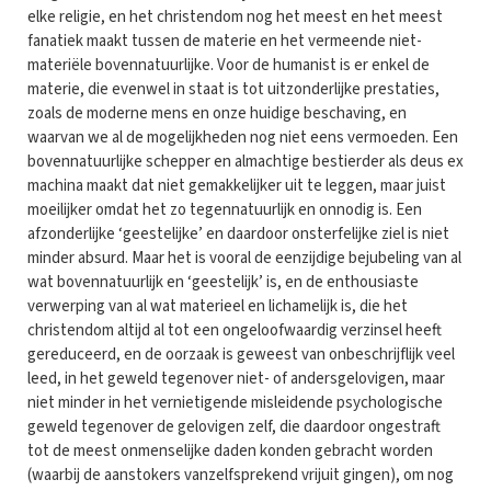
elke religie, en het christendom nog het meest en het meest
fanatiek maakt tussen de materie en het vermeende niet-
materiële bovennatuurlijke. Voor de humanist is er enkel de
materie, die evenwel in staat is tot uitzonderlijke prestaties,
zoals de moderne mens en onze huidige beschaving, en
waarvan we al de mogelijkheden nog niet eens vermoeden. Een
bovennatuurlijke schepper en almachtige bestierder als deus ex
machina maakt dat niet gemakkelijker uit te leggen, maar juist
moeilijker omdat het zo tegennatuurlijk en onnodig is. Een
afzonderlijke ‘geestelijke’ en daardoor onsterfelijke ziel is niet
minder absurd. Maar het is vooral de eenzijdige bejubeling van al
wat bovennatuurlijk en ‘geestelijk’ is, en de enthousiaste
verwerping van al wat materieel en lichamelijk is, die het
christendom altijd al tot een ongeloofwaardig verzinsel heeft
gereduceerd, en de oorzaak is geweest van onbeschrijflijk veel
leed, in het geweld tegenover niet- of andersgelovigen, maar
niet minder in het vernietigende misleidende psychologische
geweld tegenover de gelovigen zelf, die daardoor ongestraft
tot de meest onmenselijke daden konden gebracht worden
(waarbij de aanstokers vanzelfsprekend vrijuit gingen), om nog