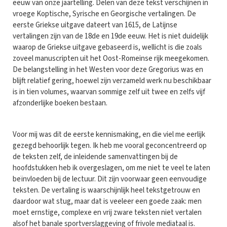
eeuw van onze jaartelling. Delen van deze tekst verschijnen in
vroege Koptische, Syrische en Georgische vertalingen. De
eerste Griekse uitgave dateert van 1615, de Latijnse
vertalingen zijn van de 18de en 19de eeuw. Het is niet duidelijk
waarop de Griekse uitgave gebaseerd is, wellicht is die zoals
zoveel manuscripten uit het Oost-Romeinse rijk meegekomen.
De belangstelling in het Westen voor deze Gregorius was en
blijft relatief gering, hoewel zijn verzameld werk nu beschikbaar
is in tien volumes, waarvan sommige zelf uit twee en zelfs vijf
afzonderlijke boeken bestaan.
Voor mij was dit de eerste kennismaking, en die viel me eerlijk
gezegd behoorlijk tegen. Ik heb me vooral geconcentreerd op
de teksten zelf, de inleidende samenvattingen bij de
hoofdstukken heb ik overgeslagen, om me niet te veel te laten
beïnvloeden bij de lectuur. Dit zijn voorwaar geen eenvoudige
teksten. De vertaling is waarschijnlijk heel tekstgetrouw en
daardoor wat stug, maar dat is veeleer een goede zaak: men
moet ernstige, complexe en vrij zware teksten niet vertalen
alsof het banale sportverslaggeving of frivole mediataal is.