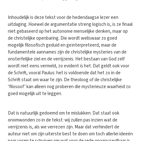
Inhoudelijk is deze tekst voor de hedendaagse lezer een
uitdaging. Hoewel de argumentatie streng logisch is, is ze finaal
niet gebaseerd op het autonome menselijke denken, maar op
de christelijke openbaring. Die wordt weliswaar zo goed
mogelijk filosofisch geduid en geïnterpreteerd, maar de
fundamentele aannames zijn de christelijke mysteries van de
onsterfelijke ziel en de verrijzenis. Het bestaan van God zelf
wordt niet eens vermeld, zo evident is het. Dat geldt ook voor
de Schrift, vooral Paulus: het is voldoende dat het zo in de
Schrift staat om waar te zijn. De theoloog of de christelijke
‘filosoof’ kan alleen nog proberen die mysterieuze waarheid zo
goed mogelijk uit te leggen.
Dat is natuurlijk gedoemd om te mislukken. Dat staat ook
onomwonden zo in de tekst: wij zullen pas inzien wat de
verrijzenis is, als we verrezen zijn. Maar dat verhindert de
auteur niet om zijn uiterste best te doen om toch allerlei ideeën
naar voren te schuiven om wat voor de rede onaanvaardbaar is