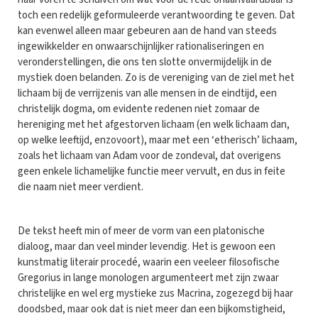
toch een redelijk geformuleerde verantwoording te geven. Dat
kan evenwel alleen maar gebeuren aan de hand van steeds
ingewikkelder en onwaarschijnlijker rationaliseringen en
veronderstellingen, die ons ten slotte onvermijdelijk in de
mystiek doen belanden. Zo is de vereniging van de ziel met het
lichaam bij de verrijzenis van alle mensen in de eindtijd, een
christelijk dogma, om evidente redenen niet zomaar de
hereniging met het afgestorven lichaam (en welk lichaam dan,
op welke leeftijd, enzovoort), maar met een ‘etherisch’ lichaam,
zoals het lichaam van Adam voor de zondeval, dat overigens
geen enkele lichamelijke functie meer vervult, en dus in feite
die naam niet meer verdient.
De tekst heeft min of meer de vorm van een platonische
dialoog, maar dan veel minder levendig. Het is gewoon een
kunstmatig literair procedé, waarin een veeleer filosofische
Gregorius in lange monologen argumenteert met zijn zwaar
christelijke en wel erg mystieke zus Macrina, zogezegd bij haar
doodsbed, maar ook dat is niet meer dan een bijkomstigheid,