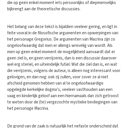
die op geen enkel moment iets persoonlijks of diepmenselijks
bijbrengt aan de theoretische discussies.
Het belang van deze tekst is bijaldien veeleer gering, en ligt in
feite vooral in de filosofische argumenten en opwerpingen van
het personage Gregorius. De argumenten van Macrina zijn zo
ongeloofwaardig dat men er allengs wrevelig van wordt. Als
men op geen enkel moment de mogelijkheid aanvaardt dat er
geen ziel is, en geen verrijzenis, dan is een discussie daarover
wel erg steriel, en uiteindelijk futiel. Wat die ziel dan is, en wat
die verrijzenis, volgens de auteur, is alleen nog interessant voor
gelovigen, en dan nog: ook zij zullen, voor zover ze al niet
afscheid genomen hebben van al te ongeloofwaardige
opgelegde kerkelijke dogma’s, veeleer vasthouden aan een
vaag en kinderlijk geloof aan een hiernamaals dan zich getroost
te weten door de (te) vergezochte mystieke bevliegingen van
het personage Macrina.
De grond van de zaak is natuurlijk het nefaste onderscheid dat