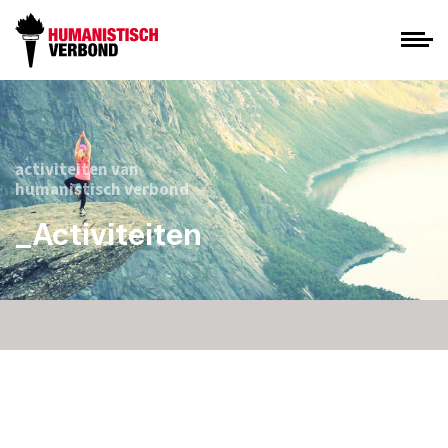
activiteiten van
humanistisch verbond
_Activiteiten