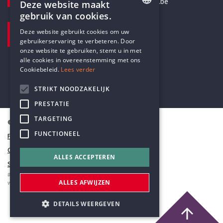
secretariaat@humanistischverbond.be
Deze website maakt
gebruik van cookies.
BEZOEKADRES
ENGLISH
Deze website gebruikt cookies om uw
Pottenbrug 4
gebruikerservaring te verbeteren. Door
DUTCH
Antwerpen, 2000
onze website te gebruiken, stemt u in met
alle cookies in overeenstemming met ons
Cookiebeleid.
Lees verder
STRIKT NOODZAKELIJK
PRESTATIE
TARGETING
© Humanistisch Verbond 2026
FUNCTIONEEL
Privacy
Cookiestatement
ALLES ACCEPTEREN
Sitemap
#codedwithlove by
Codelines
ALLES AFWIJZEN
webapplicaties
,
mobiele apps
&
maatwerk websites
DETAILS WEERGEVEN