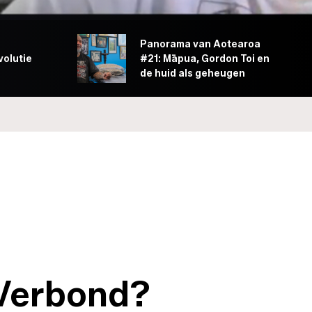
Panorama van Aotearoa
olutie
#21: Māpua, Gordon Toi en
de huid als geheugen
 Verbond?