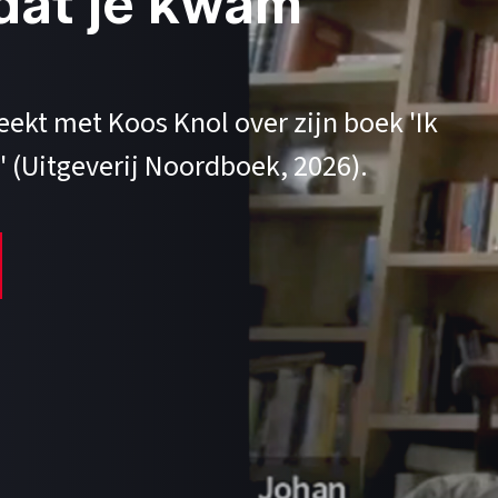
at je kwam'
kt met Koos Knol over zijn boek 'Ik
 (Uitgeverij Noordboek, 2026).