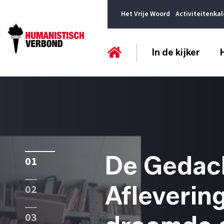
Het Vrije Woord
Activiteitenka
In de kijker
De Gedac
01
Aflevering
02
03