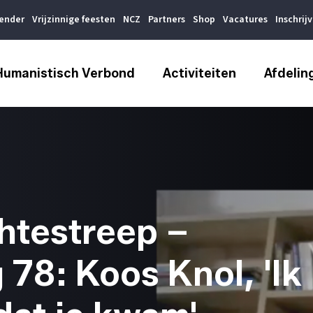
lender
Vrijzinnige feesten
NCZ
Partners
Shop
Vacatures
Inschrij
Humanistisch Verbond
Activiteiten
Afdelin
htestreep –
 78: Koos Knol, 'Ik