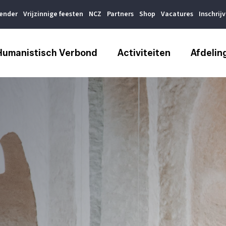
lender
Vrijzinnige feesten
NCZ
Partners
Shop
Vacatures
Inschrij
Humanistisch Verbond
Activiteiten
Afdelin