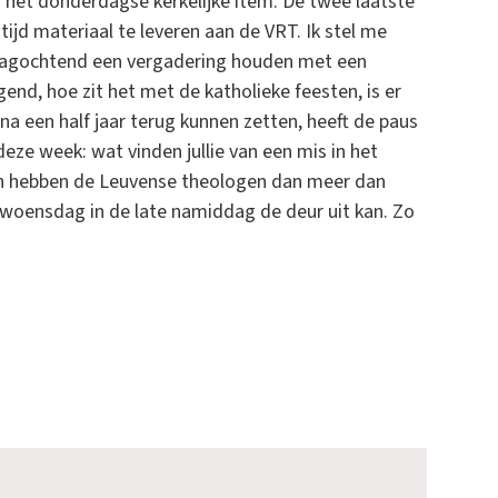
 het donderdagse kerkelijke item. De twee laatste
tijd materiaal te leveren aan de VRT. Ik stel me
ndagochtend een vergadering houden met een
nd, hoe zit het met de katholieke feesten, is er
a een half jaar terug kunnen zetten, heeft de paus
ze week: wat vinden jullie van een mis in het
ken hebben de Leuvense theologen dan meer dan
oensdag in de late namiddag de deur uit kan. Zo