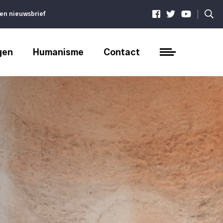
|
ven nieuwsbrief
gen
Humanisme
Contact