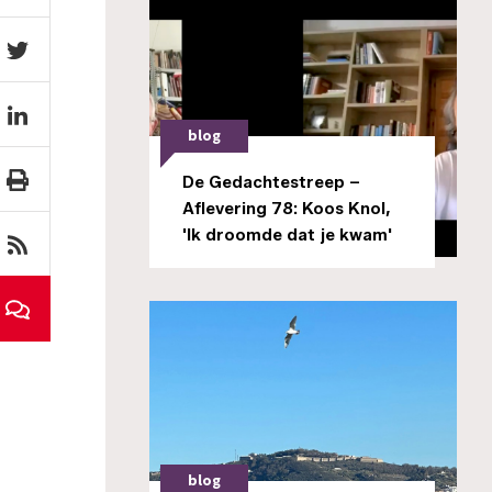
blog
De Gedachtestreep –
Aflevering 78: Koos Knol,
'Ik droomde dat je kwam'
blog