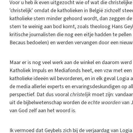
Voor u heb ik even uitgezocht wie of wat die christelijke 
'christelijk’ omdat de katholieken in België zichzelf st
katholieke stem minder gehoord wordt, dan zeggen de ka
stem te weinig aan bod komt, zoals theoloog Hans Geybe
kritische journalisten die nog een eitje hadden te pellen
Becaus bedoelen) en werden vervangen door een nieuw
Maar er is nog veel werk aan de winkel en daarom werd 
Katholiek Impuls en Mediafonds heet, een vzw met een 
katholieke ideeën wil bevorderen, en in elk geval Logia a
de media allerlei experts en ervaringsdeskundigen op al
perspectief. Dat dus vooral
christelijk
moet zijn: vandaa
uit de bijbelwetenschap worden de
echte woorden
van J
van God zelf aan het woord is.
Ik vermoed dat Geybels zich bij de verjaardag van Logia 