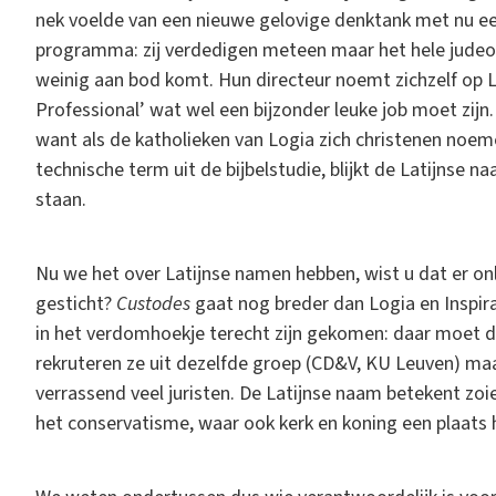
nek voelde van een nieuwe gelovige denktank met nu e
programma: zij verdedigen meteen maar het hele judeo-
weinig aan bod komt. Hun directeur noemt zichzelf op L
Professional’ wat wel een bijzonder leuke job moet zij
want als de katholieken van Logia zich christenen noe
technische term uit de bijbelstudie, blijkt de Latijnse 
staan.
Nu we het over Latijnse namen hebben, wist u dat er o
gesticht?
Custodes
gaat nog breder dan Logia en Inspirat
in het verdomhoekje terecht zijn gekomen: daar moet d
rekruteren ze uit dezelfde groep (CD&V, KU Leuven) ma
verrassend veel juristen. De Latijnse naam betekent zoiet
het conservatisme, waar ook kerk en koning een plaats