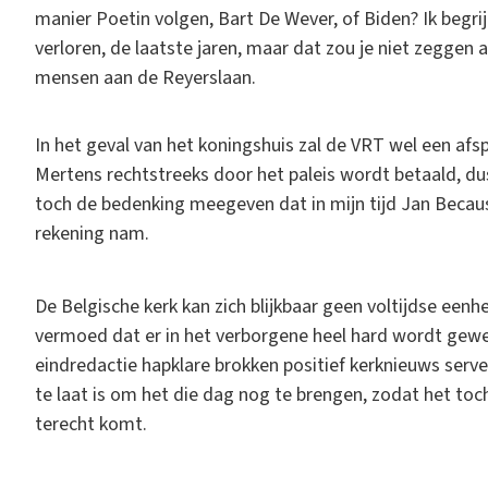
manier Poetin volgen, Bart De Wever, of Biden? Ik begri
verloren, de laatste jaren, maar dat zou je niet zeggen 
mensen aan de Reyerslaan.
In het geval van het koningshuis zal de VRT wel een a
Mertens rechtstreeks door het paleis wordt betaald, dus
toch de bedenking meegeven dat in mijn tijd Jan Becaus 
rekening nam.
De Belgische kerk kan zich blijkbaar geen voltijdse een
vermoed dat er in het verborgene heel hard wordt gewer
eindredactie hapklare brokken positief kerknieuws serv
te laat is om het die dag nog te brengen, zodat het to
terecht komt.