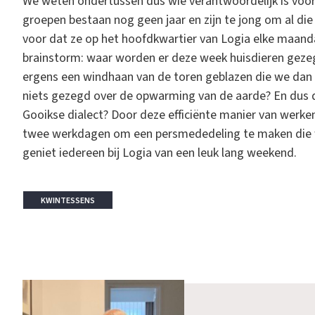
We weten ondertussen dus wie verantwoordelijk is voor
groepen bestaan nog geen jaar en zijn te jong om al die 
voor dat ze op het hoofdkwartier van Logia elke maa
brainstorm: waar worden er deze week huisdieren gezege
ergens een windhaan van de toren geblazen die we dan n
niets gezegd over de opwarming van de aarde? En dus de
Gooikse dialect? Door deze efficiënte manier van wer
twee werkdagen om een persmededeling te maken die w
geniet iedereen bij Logia van een leuk lang weekend.
KWINTESSENS