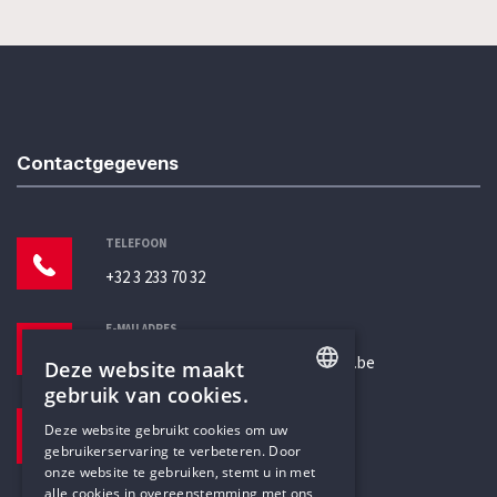
Contactgegevens
TELEFOON
+32 3 233 70 32
E-MAILADRES
secretariaat@humanistischverbond.be
Deze website maakt
gebruik van cookies.
BEZOEKADRES
ENGLISH
Deze website gebruikt cookies om uw
Pottenbrug 4
gebruikerservaring te verbeteren. Door
DUTCH
Antwerpen, 2000
onze website te gebruiken, stemt u in met
alle cookies in overeenstemming met ons