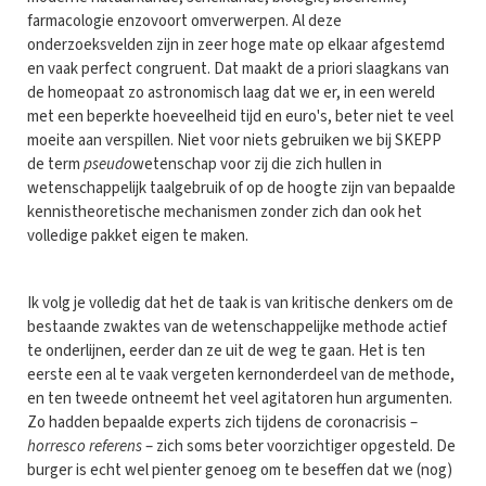
farmacologie enzovoort omverwerpen. Al deze
onderzoeksvelden zijn in zeer hoge mate op elkaar afgestemd
en vaak perfect congruent. Dat maakt de a priori slaagkans van
de homeopaat zo astronomisch laag dat we er, in een wereld
met een beperkte hoeveelheid tijd en euro's, beter niet te veel
moeite aan verspillen. Niet voor niets gebruiken we bij SKEPP
de term
pseudo
wetenschap voor zij die zich hullen in
wetenschappelijk taalgebruik of op de hoogte zijn van bepaalde
kennistheoretische mechanismen zonder zich dan ook het
volledige pakket eigen te maken.
Ik volg je volledig dat het de taak is van kritische denkers om de
bestaande zwaktes van de wetenschappelijke methode actief
te onderlijnen, eerder dan ze uit de weg te gaan. Het is ten
eerste een al te vaak vergeten kernonderdeel van de methode,
en ten tweede ontneemt het veel agitatoren hun argumenten.
Zo hadden bepaalde experts zich tijdens de coronacrisis –
horresco referens
– zich soms beter voorzichtiger opgesteld. De
burger is echt wel pienter genoeg om te beseffen dat we (nog)