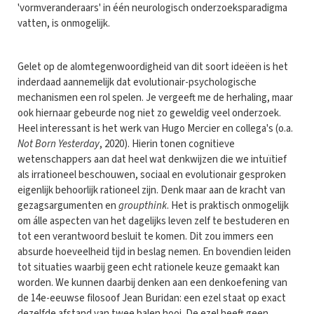
'vormveranderaars' in één neurologisch onderzoeksparadigma
vatten, is onmogelijk.
Gelet op de alomtegenwoordigheid van dit soort ideëen is het
inderdaad aannemelijk dat evolutionair-psychologische
mechanismen een rol spelen. Je vergeeft me de herhaling, maar
ook hiernaar gebeurde nog niet zo geweldig veel onderzoek.
Heel interessant is het werk van Hugo Mercier en collega's (o.a.
Not Born Yesterday
, 2020). Hierin tonen cognitieve
wetenschappers aan dat heel wat denkwijzen die we intuïtief
als irrationeel beschouwen, sociaal en evolutionair gesproken
eigenlijk behoorlijk rationeel zijn. Denk maar aan de kracht van
gezagsargumenten en
groupthink
. Het is praktisch onmogelijk
om álle aspecten van het dagelijks leven zelf te bestuderen en
tot een verantwoord besluit te komen. Dit zou immers een
absurde hoeveelheid tijd in beslag nemen. En bovendien leiden
tot situaties waarbij geen echt rationele keuze gemaakt kan
worden. We kunnen daarbij denken aan een denkoefening van
de 14e-eeuwse filosoof Jean Buridan: een ezel staat op exact
dezelfde afstand van twee balen hooi. De ezel heeft geen