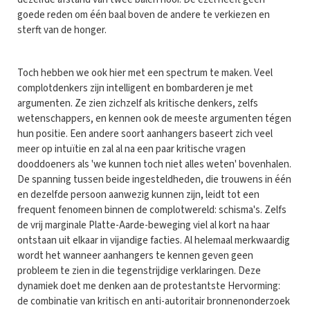
goede reden om één baal boven de andere te verkiezen en
sterft van de honger.
Toch hebben we ook hier met een spectrum te maken. Veel
complotdenkers zijn intelligent en bombarderen je met
argumenten. Ze zien zichzelf als kritische denkers, zelfs
wetenschappers, en kennen ook de meeste argumenten tégen
hun positie. Een andere soort aanhangers baseert zich veel
meer op intuïtie en zal al na een paar kritische vragen
dooddoeners als 'we kunnen toch niet alles weten' bovenhalen.
De spanning tussen beide ingesteldheden, die trouwens in één
en dezelfde persoon aanwezig kunnen zijn, leidt tot een
frequent fenomeen binnen de complotwereld: schisma's. Zelfs
de vrij marginale Platte-Aarde-beweging viel al kort na haar
ontstaan uit elkaar in vijandige facties. Al helemaal merkwaardig
wordt het wanneer aanhangers te kennen geven geen
probleem te zien in die tegenstrijdige verklaringen. Deze
dynamiek doet me denken aan de protestantste Hervorming:
de combinatie van kritisch en anti-autoritair bronnenonderzoek