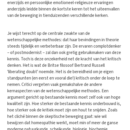
enerzijds en persoonlijke emotioneel-religieuze ervaringen
anderzijds leidde binnen de kortste keren tot het uiteenvallen
van de beweging in tienduizenden verschillende kerken.
Je wijst terecht op de centrale zwakte van de
wetenschappelijke methodes: dat haar bevindingen in theorie
steeds tijdelijk en verbeterbaar zijn. De ervaren complotdenker
– of postmodernist – zal dan ook gretig gebruikmaken van deze
kennis. Toch is deze onzekerheid net de kracht van het kritisch
denken. Het is wat de Britse filosoof Bertrand Russell
'liberating doubt' noemde. Het is de bereidheid om je eigen
standpunten (en eerst en vooral die!) kritisch onder de loep te
nemen. Critici vergeten vaak gemakshalve de andere
kernaspecten van de wetenschappelijke methodes. Een
argument gericht op bestaande kennis moet zelf ook van hoge
kwaliteit zijn. Hoe sterker de bestaande kennis onderbouwd is,
hoe sterker ook de kritiek moet zijn om hout te snijden. Zoals
het cliché binnen de skeptische beweging gaat: wie wil
bewijzen dat homeopathie werkt, moet min of meer de ganse
moderne natuurkunde, scheikunde, biologie, biochemie,