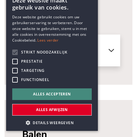
Deze website maakt
gebruik van cookies.
2480
ENGLISH
Deze website gebruikt cookies om uw
_Dessel
gebruikerservaring te verbeteren. Door
DUTCH
onze website te gebruiken, stemt u in met
alle cookies in overeenstemming met ons
Cookiebeleid.
Lees verder
Humanistisch Verbond
STRIKT NOODZAKELIJK
Feestcomité Witgoor 207
PRESTATIE
TARGETING
FUNCTIONEEL
ALLES ACCEPTEREN
ALLES AFWIJZEN
2490
DETAILS WEERGEVEN
_Balen