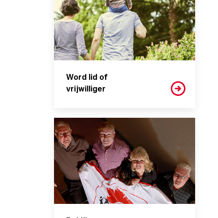
Word lid of
vrijwilliger