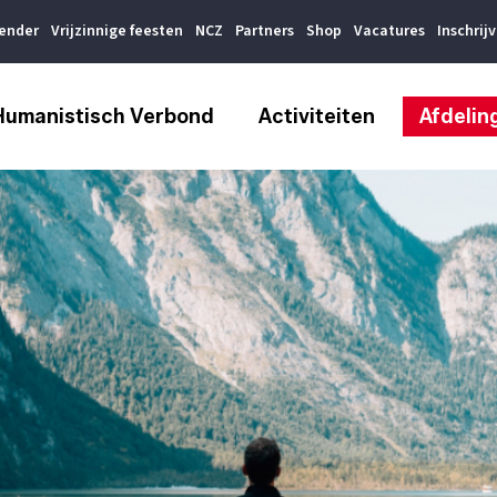
lender
Vrijzinnige feesten
NCZ
Partners
Shop
Vacatures
Inschrij
Humanistisch Verbond
Activiteiten
Afdelin