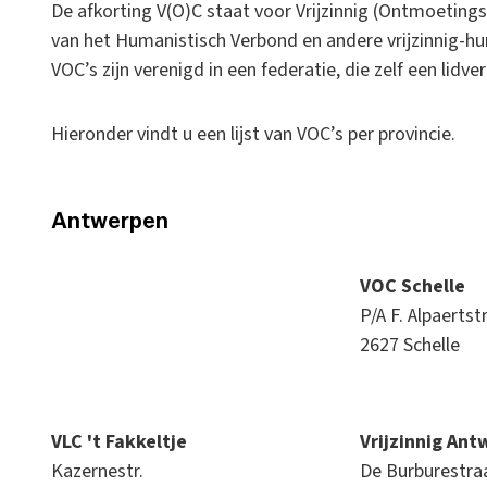
De afkorting V(O)C staat voor Vrijzinnig (Ontmoeting
van het Humanistisch Verbond en andere vrijzinnig-hum
VOC’s zijn verenigd in een federatie, die zelf een lidv
Hieronder vindt u een lijst van VOC’s per provincie.
Antwerpen
VOC Schelle
P/A F. Alpaertstr
2627 Schelle
VLC 't Fakkeltje
Vrijzinnig Ant
Kazernestr.
De Burburestra