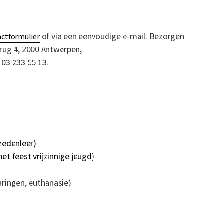
of via een eenvoudige e-mail. Bezorgen
actformulier
brug 4, 2000 Antwerpen,
F 03 233 55 13.
 zedenleer)
het feest vrijzinnige jeugd)
aringen, euthanasie)