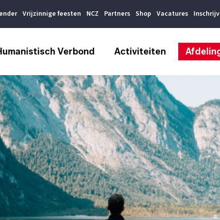
lender
Vrijzinnige feesten
NCZ
Partners
Shop
Vacatures
Inschrij
Humanistisch Verbond
Activiteiten
Afdelin