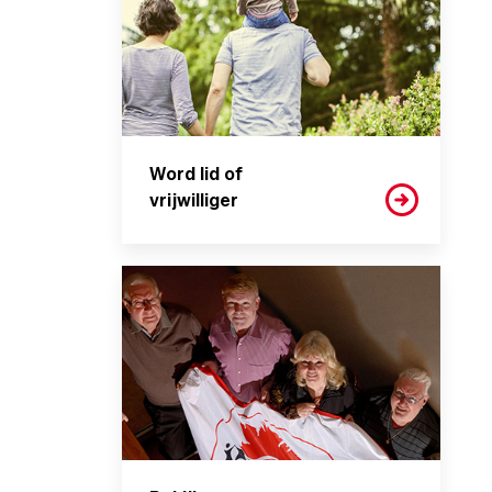
Word lid of
vrijwilliger