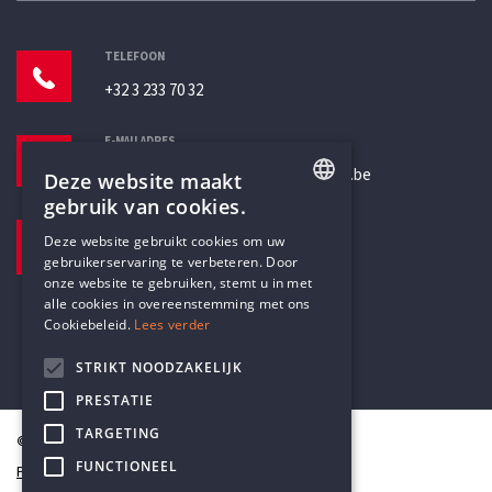
TELEFOON
+32 3 233 70 32
E-MAILADRES
secretariaat@humanistischverbond.be
Deze website maakt
gebruik van cookies.
BEZOEKADRES
ENGLISH
Deze website gebruikt cookies om uw
Pottenbrug 4
gebruikerservaring te verbeteren. Door
DUTCH
Antwerpen, 2000
onze website te gebruiken, stemt u in met
alle cookies in overeenstemming met ons
Cookiebeleid.
Lees verder
STRIKT NOODZAKELIJK
PRESTATIE
TARGETING
© Humanistisch Verbond 2026
FUNCTIONEEL
Privacy