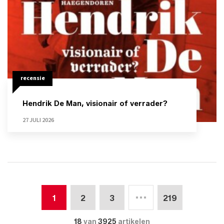
recensie
Hendrik De Man, visionair of verrader?
27 JULI 2026
1
2
3
219
18
van
3925
artikelen