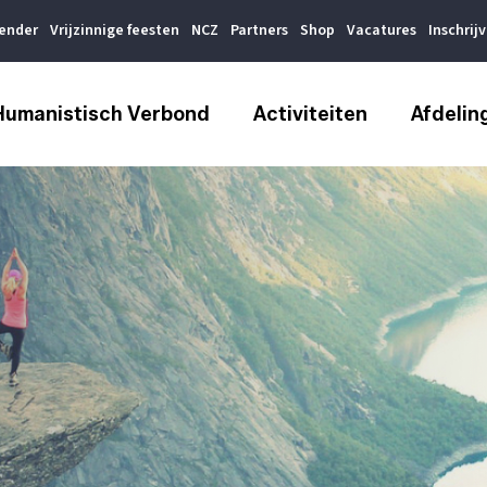
lender
Vrijzinnige feesten
NCZ
Partners
Shop
Vacatures
Inschrij
Humanistisch Verbond
Activiteiten
Afdelin