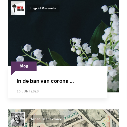
Ingrid Pauwels
blog
In de ban van corona ...
15 JUNI 2020
Johan Braeckman