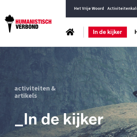
Het Vrije Woord
Activiteitenka
In de kijker
activiteiten &
artikels
_In de kijker