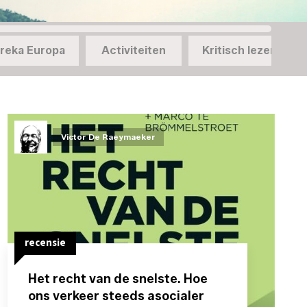
reka Europa
Activiteiten
Kritisch lezen
Victor De Raeymaeker
recensie
Het recht van de snelste. Hoe
ons verkeer steeds asocialer