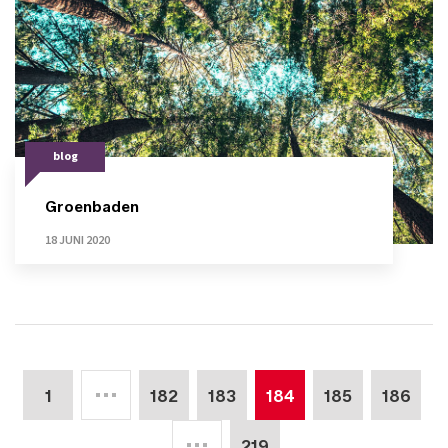
blog
Groenbaden
18 JUNI 2020
1
182
183
184
185
186
219