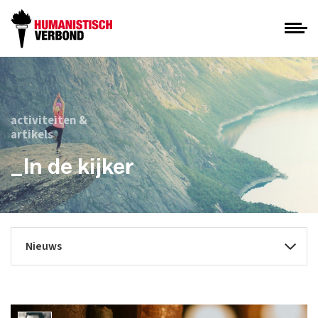
activiteiten &
artikels
_In de kijker