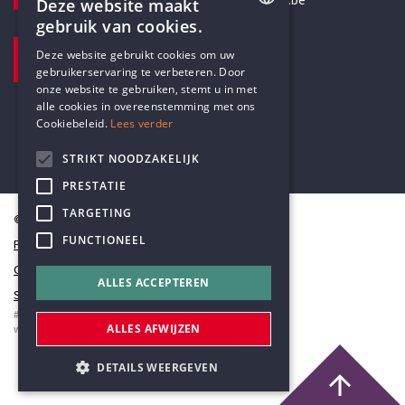
secretariaat@humanistischverbond.be
Deze website maakt
gebruik van cookies.
BEZOEKADRES
ENGLISH
Deze website gebruikt cookies om uw
Pottenbrug 4
gebruikerservaring te verbeteren. Door
DUTCH
Antwerpen, 2000
onze website te gebruiken, stemt u in met
alle cookies in overeenstemming met ons
Cookiebeleid.
Lees verder
STRIKT NOODZAKELIJK
PRESTATIE
TARGETING
© Humanistisch Verbond 2026
FUNCTIONEEL
Privacy
Cookiestatement
ALLES ACCEPTEREN
Sitemap
#codedwithlove by
Codelines
ALLES AFWIJZEN
webapplicaties
,
mobiele apps
&
maatwerk websites
DETAILS WEERGEVEN