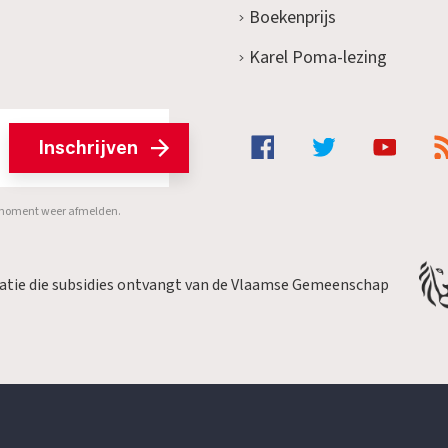
Boekenprijs
Karel Poma-lezing
Inschrijven
er moment weer afmelden.
satie die subsidies ontvangt van de Vlaamse Gemeenschap