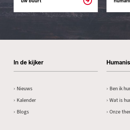
uw buurt
humani
In de kijker
Humani
Nieuws
Ben ik hu
Kalender
Wat is h
Blogs
Onze the