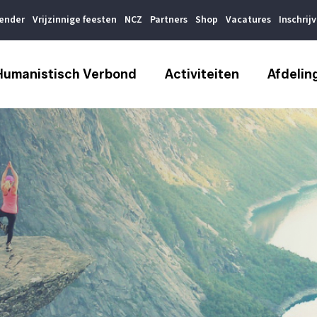
lender
Vrijzinnige feesten
NCZ
Partners
Shop
Vacatures
Inschrij
Humanistisch Verbond
Activiteiten
Afdelin