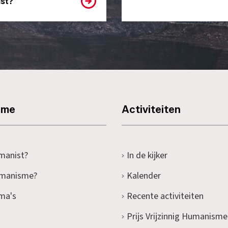
st?
sme
Activiteiten
manist?
In de kijker
umanisme?
Kalender
ma's
Recente activiteiten
Prijs Vrijzinnig Humanisme