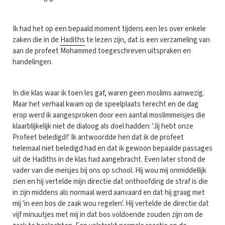
Ik had het op een bepaald moment tijdens een les over enkele
zaken die in de
Hadiths
te lezen zijn, dat is een verzameling van
aan de profeet Mohammed toegeschreven uitspraken en
handelingen.
In die klas waar ik toen les gaf, waren geen moslims aanwezig.
Maar het verhaal kwam op de speelplaats terecht en de dag
erop werd ik aangesproken door een aantal moslimmeisjes die
klaarblijkelijk niet de dialoog als doel hadden: 'Jij hebt onze
Profeet beledigd!' Ik antwoordde hen dat ik de profeet
helemaal niet beledigd had en dat ik gewoon bepaalde passages
uit de Hadiths in de klas had aangebracht. Even later stond de
vader van die meisjes bij ons op school. Hij wou mij onmiddellijk
zien en hij vertelde mijn directie dat onthoofding de straf is die
in zijn middens als normaal werd aanvaard en dat hij graag met
mij 'in een bos de zaak wou regelen'. Hij vertelde de directie dat
vijf minuutjes met mij in dat bos voldoende zouden zijn om de