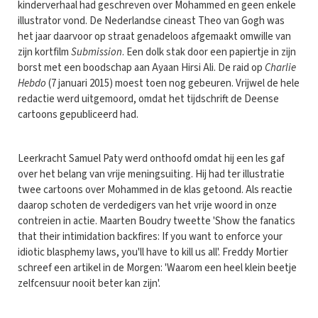
kinderverhaal had geschreven over Mohammed en geen enkele
illustrator vond. De Nederlandse cineast Theo van Gogh was
het jaar daarvoor op straat genadeloos afgemaakt omwille van
zijn kortfilm
Submission
. Een dolk stak door een papiertje in zijn
borst met een boodschap aan Ayaan Hirsi Ali. De raid op
Charlie
Hebdo
(7 januari 2015) moest toen nog gebeuren. Vrijwel de hele
redactie werd uitgemoord, omdat het tijdschrift de Deense
cartoons gepubliceerd had.
Leerkracht Samuel Paty werd onthoofd omdat hij een les gaf
over het belang van vrije meningsuiting. Hij had ter illustratie
twee cartoons over Mohammed in de klas getoond. Als reactie
daarop schoten de verdedigers van het vrije woord in onze
contreien in actie. Maarten Boudry tweette 'Show the fanatics
that their intimidation backfires: If you want to enforce your
idiotic blasphemy laws, you'll have to kill us all'. Freddy Mortier
schreef een artikel in de Morgen: 'Waarom een heel klein beetje
zelfcensuur nooit beter kan zijn'.