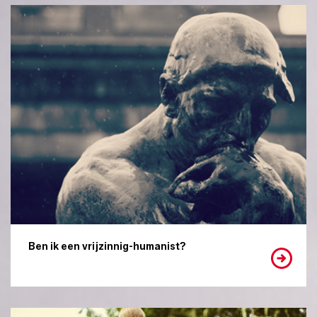
Ben ik een vrijzinnig-humanist?