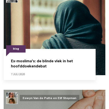
blog
Ex-moslima's: de blinde vlek in het
hoofddoekendebat
7 JULI 2020
Eowyn Van de Putte en Elif Stepman