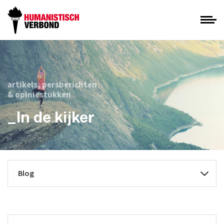
artikels, persberichten
& opiniestukken
_In de kijker