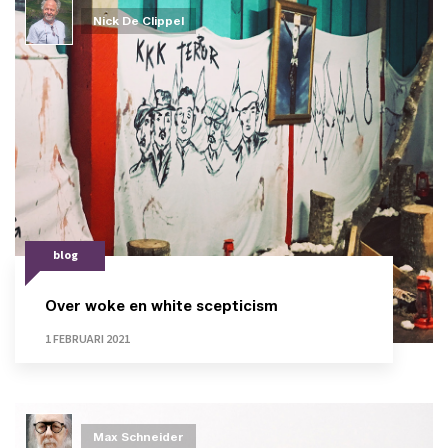
Nick De Clippel
blog
Over woke en white scepticism
1 FEBRUARI 2021
Max Schneider