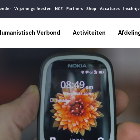
lender
Vrijzinnige feesten
NCZ
Partners
Shop
Vacatures
Inschrij
Humanistisch Verbond
Activiteiten
Afdelin