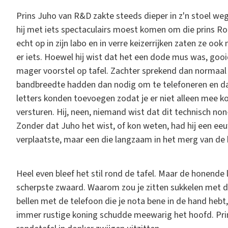
Prins Juho van R&D zakte steeds dieper in z'n stoel weg
hij met iets spectaculairs moest komen om die prins Role
echt op in zijn labo en in verre keizerrijken zaten ze ook
er iets. Hoewel hij wist dat het een dode mus was, gooide
mager voorstel op tafel. Zachter sprekend dan normaal 
bandbreedte hadden dan nodig om te telefoneren en dat 
letters konden toevoegen zodat je er niet alleen mee k
versturen. Hij, neen, niemand wist dat dit technisch no
Zonder dat Juho het wist, of kon weten, had hij een ee
verplaatste, maar een die langzaam in het merg van de 
Heel even bleef het stil rond de tafel. Maar de honende 
scherpste zwaard. Waarom zou je zitten sukkelen met dat
bellen met de telefoon die je nota bene in de hand hebt,
immer rustige koning schudde meewarig het hoofd. Prin