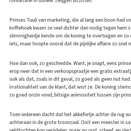
rondetafel in donker zwijgen uitzitten.
Prinses Tuuli van marketing, die al lang een boon had v
koffiehoek kwam ze veel dichter dan nodig tegen hem st
slimmigheidje kende om de koning te overtuigen en zo
iets, maar hoopte vooral dat de pijnlijke affaire zo snel
Hoe dan ook, zo geschiedde. Want, je snapt, eens prin
erop neer dat in een verkoopspraatje een gratis extraatj
ook als dat, zoals in dit geval, zo goed als geen nut had
irrationaliteit van de klant, dat wist ze. De koning stem
zo goed onzin vond, bitsige animositeit tussen zijn prins
Toen iedereen dacht dat het akkefietje achter de rug w
achteraan in de grote troonzaal. Ooit een meester in sat
veldtochten kon verijdelen, maar nu oud, scheef, en sle