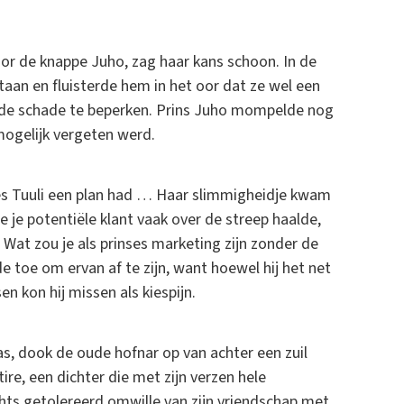
oor de knappe Juho, zag haar kans schoon. In de
aan en fluisterde hem in het oor dat ze wel een
 de schade te beperken. Prins Juho mompelde nog
 mogelijk vergeten werd.
ses Tuuli een plan had … Haar slimmigheidje kwam
e je potentiële klant vaak over de streep haalde,
. Wat zou je als prinses marketing zijn zonder de
de toe om ervan af te zijn, want hoewel hij het net
en kon hij missen als kiespijn.
as, dook de oude hofnar op van achter een zuil
ire, een dichter die met zijn verzen hele
chts getolereerd omwille van zijn vriendschap met