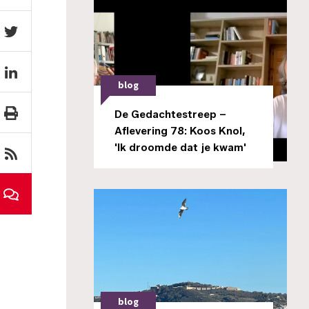
blog
De Gedachtestreep –
Aflevering 78: Koos Knol,
'Ik droomde dat je kwam'
blog