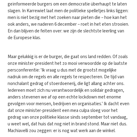
geïnformeerde burgers om een democratie überhaupt te laten
slagen. In Karrewiet laat men de politieke spelletjes links liggen:
men is niet bezig met het zoeken naar pieten die – hoe kan het
ook anders, we naderen 6 december – roet in het eten strooien.
En dan blijven de feiten over: we zijn de slechtste leerling van
de Europese klas.
Maar gelukkig is er de burger, die gaat ons land redden. Of zoals
onze minister-president het zo mooi verwoordde op de laatste
persconferentie: 'Ik vraag u dus met de grootst mogelijke
nadruk om de regels en alle regels te respecteren. De tijd van
nonchalant gedrag of stoerdoenerij, die ligt allang achter ons.
Iedereen moet zich nu verantwoordelijk en solidair gedragen,
anders stevenen we af op een echte lockdown met enorme
gevolgen voor mensen, bedrijven en organisaties.' Ik dacht even
dat onze minister-president een mea culpa sloeg voor het
gedrag van onze politieke klasse sinds september tot vandaag,
u weet wel, dat huis dat nog niet in brand stond. Maar niet dus.
Machiavelli zou zeggen: er is nog wat werk aan de winkel.