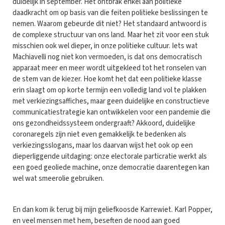
duidelijk in september. Het ontbrak enkel aan politieke
daadkracht om op basis van die feiten politieke beslissingen te
nemen. Waarom gebeurde dit niet? Het standaard antwoord is
de complexe structuur van ons land. Maar het zit voor een stuk
misschien ook wel dieper, in onze politieke cultuur. Iets wat
Machiavelli nog niet kon vermoeden, is dat ons democratisch
apparaat meer en meer wordt uitgekleed tot het ronselen van
de stem van de kiezer. Hoe komt het dat een politieke klasse
erin slaagt om op korte termijn een volledig land vol te plakken
met verkiezingsaffiches, maar geen duidelijke en constructieve
communicatiestrategie kan ontwikkelen voor een pandemie die
ons gezondheidssysteem ondergraaft? Akkoord, duidelijke
coronaregels zijn niet even gemakkelijk te bedenken als
verkiezingsslogans, maar los daarvan wijst het ook op een
dieperliggende uitdaging: onze electorale particratie werkt als
een goed geoliede machine, onze democratie daarentegen kan
wel wat smeerolie gebruiken.
En dan kom ik terug bij mijn geliefkoosde Karrewiet. Karl Popper,
en veel mensen met hem, beseften de nood aan goed