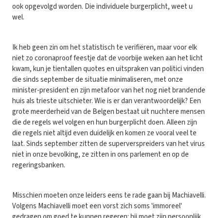
ook opgevolgd worden. Die individuele burgerplicht, weet u
wel.
Ik heb geen zin om het statistisch te verifiëren, maar voor elk
niet zo coronaproof feestje dat de voorbije weken aan het licht
kwam, kun je tientallen quotes en uitspraken van politici vinden
die sinds september de situatie minimaliseren, met onze
minister-president en zijn metafoor van het nog niet brandende
huis als trieste uitschieter. Wie is er dan verantwoordelijk? Een
grote meerderheid van de Belgen bestaat uit nuchtere mensen
die de regels wel volgen en hun burgerplicht doen. Alleen zijn
die regels niet altijd even duidelijk en komen ze vooral veel te
laat. Sinds september zitten de superverspreiders van het virus
niet in onze bevolking, ze zitten in ons parlement en op de
regeringsbanken.
Misschien moeten onze leiders eens te rade gaan bij Machiavelli.
Volgens Machiavelli moet een vorst zich soms 'immoreel'
gedragen om goed te kunnen regeren: hij moet zijn persoonlijk