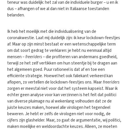
teneur was duidelijk: het zal van de individuele burger – u en ik
dus – afhangen of we al dan niet in Italiaanse toestanden
belanden.
Ik heb het moeilijk met die individualisering van de
coronakwestie. Laat mij duidelijk zijn: ik keur lockdown-feestjes
af. Maar op zijn minst bestaat er een wetenschappelijke term
om dat soort gedrag te verklaren: je hebt nu eenmaal altijd
mensen –
freeriders
– die profiteren van andermans goedheid,
terwijl ze het zelf vertikken om hun steentje bij te dragen aan
het algemeen goed. Puur rationeel is dat af en toe een
efficiënte strategie. Hoewel het ook faliekant verkeerd kan
aflopen, zo vertellen de lockdown-feestjes ons. Maar
freeriders
zorgen er meestal niet voor dat het systeem kapseist. Waar ik
echter geen analyse voor kan verzinnen is het feit dat politici
van diverse pluimage nu al wekenlang volhouden dat ze de
juiste keuzes maken, hoewel alle virologen het tegendeel
beweren. Je hebt er zelfs de virologen niet voor nodig, de
cijfers zijn glashelder. Maar, zo gaat de argumentatie, wij politici,
maken moeilijke en weldoordachte keuzes. Alleen, ze moeten