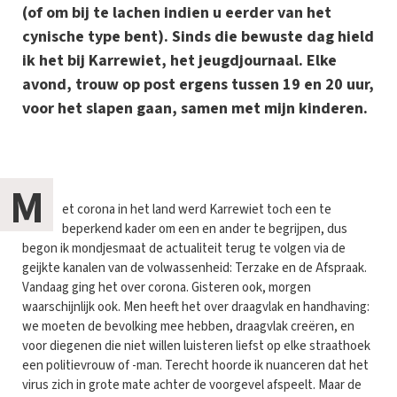
(of om bij te lachen indien u eerder van het
cynische type bent). Sinds die bewuste dag hield
ik het bij Karrewiet, het jeugdjournaal. Elke
avond, trouw op post ergens tussen 19 en 20 uur,
voor het slapen gaan, samen met mijn kinderen.
M
et corona in het land werd Karrewiet toch een te
beperkend kader om een en ander te begrijpen, dus
begon ik mondjesmaat de actualiteit terug te volgen via de
geijkte kanalen van de volwassenheid: Terzake en de Afspraak.
Vandaag ging het over corona. Gisteren ook, morgen
waarschijnlijk ook. Men heeft het over draagvlak en handhaving:
we moeten de bevolking mee hebben, draagvlak creëren, en
voor diegenen die niet willen luisteren liefst op elke straathoek
een politievrouw of -man. Terecht hoorde ik nuanceren dat het
virus zich in grote mate achter de voorgevel afspeelt. Maar de