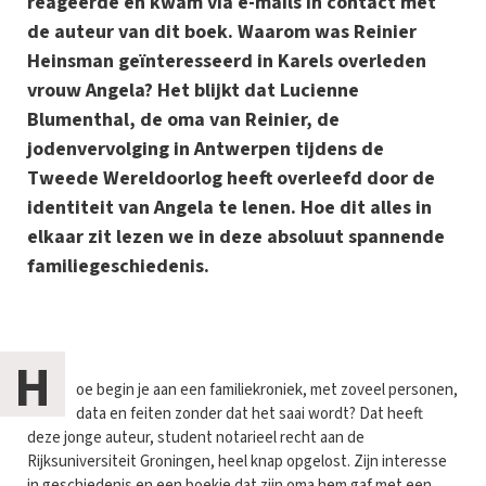
reageerde en kwam via e-mails in contact met
de auteur van dit boek. Waarom was Reinier
Heinsman geïnteresseerd in Karels overleden
vrouw Angela? Het blijkt dat Lucienne
Blumenthal, de oma van Reinier, de
jodenvervolging in Antwerpen tijdens de
Tweede Wereldoorlog heeft overleefd door de
identiteit van Angela te lenen. Hoe dit alles in
elkaar zit lezen we in deze absoluut spannende
familiegeschiedenis.
H
oe begin je aan een familiekroniek, met zoveel personen,
data en feiten zonder dat het saai wordt? Dat heeft
deze jonge auteur, student notarieel recht aan de
Rijksuniversiteit Groningen, heel knap opgelost. Zijn interesse
in geschiedenis en een boekje dat zijn oma hem gaf met een