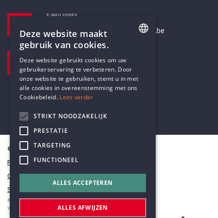
E-MAILADRES
secretariaat@humanistischverbond.be
Deze website maakt
gebruik van cookies.
BEZOEKADRES
ENGLISH
Deze website gebruikt cookies om uw
Pottenbrug 4
gebruikerservaring te verbeteren. Door
DUTCH
Antwerpen, 2000
onze website te gebruiken, stemt u in met
alle cookies in overeenstemming met ons
Cookiebeleid.
Lees verder
STRIKT NOODZAKELIJK
PRESTATIE
TARGETING
© Humanistisch Verbond 2026
FUNCTIONEEL
Privacy
Cookiestatement
ALLES ACCEPTEREN
Sitemap
#codedwithlove by
Codelines
ALLES AFWIJZEN
webapplicaties
,
mobiele apps
&
maatwerk websites