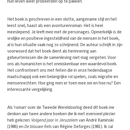
hun leven weer probeerden op te pakken.
Het boek is geschreven in een vlotte, aangename stijl en het
leest snel, haast als een avonturenroman. Het is heel
meeslepend. Je leeft mee met de personages. Opmerkelijk is de
vrolijke en positieve ingesteldheid van de mensen in het boek,
al is hun situatie vaak nog zo schrijnend. De auteur schrijft in zijn
voorwoord dat het boek dient als herinnering aan
gebeurtenissen die de samenleving niet mag vergeten. Voor
ons als humanisten is het onmiskenbaar een waardevol boek.
Het confronteert ons met feiten die in onze hedendaagse
maatschappij ook een belangrijke rol spelen, zoals migratie en
mensenrechten. Hoe ging men er toen mee om en hoe nu? Een
interessante vergelijking.
Als 'roman' over de Tweede Wereldoorlog deed dit boek me
denken aan twee andere boeken die ik met evenveel plezier
heb gelezen:
Volgend jaar in Jeruzalem
van André Kaminski
(1986) en
De blauwe fiets
van Régine Deforges (1981). Ik zal