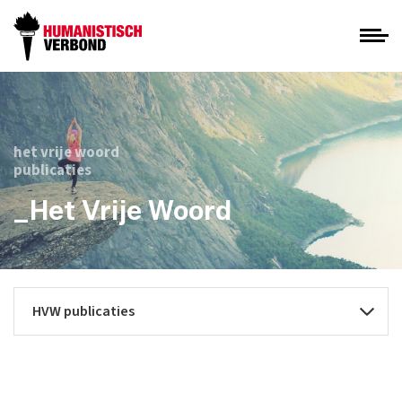
het vrije woord
publicaties
_Het Vrije Woord