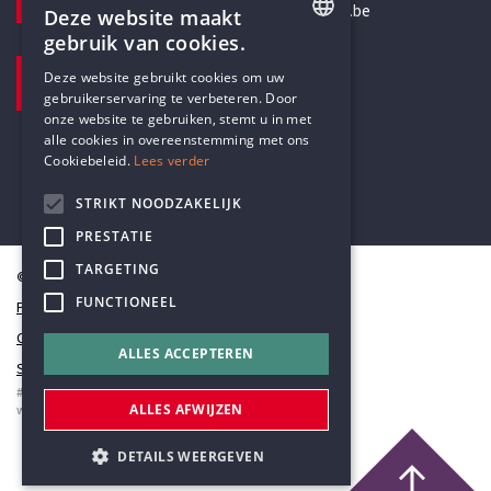
secretariaat@humanistischverbond.be
Deze website maakt
gebruik van cookies.
BEZOEKADRES
ENGLISH
Deze website gebruikt cookies om uw
Pottenbrug 4
gebruikerservaring te verbeteren. Door
DUTCH
Antwerpen, 2000
onze website te gebruiken, stemt u in met
alle cookies in overeenstemming met ons
Cookiebeleid.
Lees verder
STRIKT NOODZAKELIJK
PRESTATIE
TARGETING
© Humanistisch Verbond 2026
FUNCTIONEEL
Privacy
Cookiestatement
ALLES ACCEPTEREN
Sitemap
#codedwithlove by
Codelines
ALLES AFWIJZEN
webapplicaties
,
mobiele apps
&
maatwerk websites
DETAILS WEERGEVEN