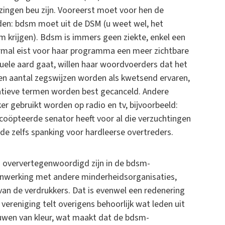
jzingen beu zijn. Vooreerst moet voor hen de
den: bdsm moet uit de DSM (u weet wel, het
 krijgen). Bdsm is immers geen ziekte, enkel een
rmal eist voor haar programma een meer zichtbare
uele aard gaat, willen haar woordvoerders dat het
 aantal zegswijzen worden als kwetsend ervaren,
gatieve termen worden best gecanceld. Andere
 gebruikt worden op radio en tv, bijvoorbeeld:
gecoöpteerde senator heeft voor al die verzuchtingen
rde zelfs spanking voor hardleerse overtreders.
rs oververtegenwoordigd zijn in de bdsm-
nwerking met andere minderheidsorganisaties,
van de verdrukkers. Dat is evenwel een redenering
ereniging telt overigens behoorlijk wat leden uit
wen van kleur, wat maakt dat de bdsm-