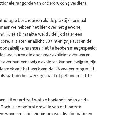
tionele rangorde van onderdrukking verdient.
athologie beschouwen als de praktijk normaal
, maar we hebben het hier over het gewone,
d, K. et al) maakte wel duidelijk dat er een
re, al zitten er allicht 50 tinten grijs tussen de
e noodzakelijke nuances niet te hebben meegespeeld.
an wel buren die daar zeer expliciet over waren.
iet over hun eentonige exploten kunnen zwijgen, zijn
derzoek valt
het werk van de UA
veeleer mager uit,
volstaat om het werk genaaid of gebonden uit te
n' uiteraard zelf wat ze boeiend vinden en de
Toch is het vooral omwille van dat laatste
en: wanneer is het zinnig om van discriminatie en