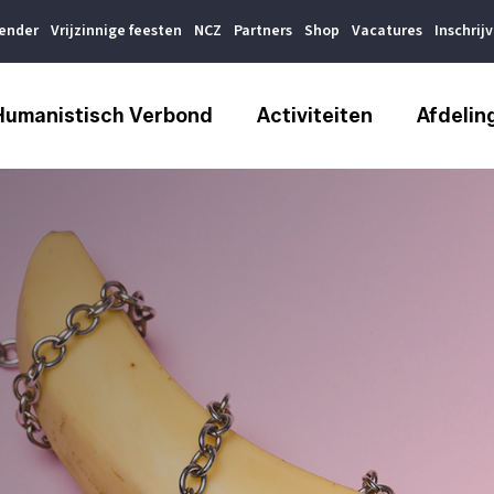
lender
Vrijzinnige feesten
NCZ
Partners
Shop
Vacatures
Inschrij
Humanistisch Verbond
Activiteiten
Afdelin