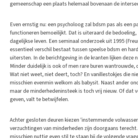
gemeenschap een plaats helemaal bovenaan de intersec
Even ernstig nu: een psycholoog zal bdsm pas als een p
functioneren bemoeilijkt. Dat is uiteraard de bedoeling
dagelijkse leven. Een seminaal onderzoek uit 1995 (Freun
essentieel verschil bestaat tussen speelse bdsm en hardco
uitersten. In de berichtgeving in de kranten lijken dez
Minder duidelijk is ook of men rare buren wantrouwde, d
Wat niet weet, niet deert, toch? En vanillestokjes die n
misschien evenmin welkom als babysit. Naast ander on
maar de minderhedeninsteek is toch vrij nieuw. Of dat 
geven, valt te betwijfelen.
Achter gesloten deuren kiezen 'instemmende volwassene
verzuchtingen van minderheden zijn doorgaans terecht. 
misschien nuttig even stil te staan bij de volgende vrag