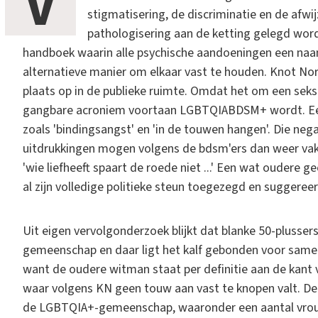
V
stigmatisering, de discriminatie en de afwi
pathologisering aan de ketting gelegd wor
handboek waarin alle psychische aandoeningen een naam
alternatieve manier om elkaar vast te houden. Knot No
plaats op in de publieke ruimte. Omdat het om een seks
gangbare acroniem voortaan LGBTQIABDSM+ wordt. Een
zoals 'bindingsangst' en 'in de touwen hangen'. Die ne
uitdrukkingen mogen volgens de bdsm'ers dan weer vaker
'wie liefheeft spaart de roede niet ...' Een wat oudere 
al zijn volledige politieke steun toegezegd en suggeree
Uit eigen vervolgonderzoek blijkt dat blanke 50-plusse
gemeenschap en daar ligt het kalf gebonden voor same
want de oudere witman staat per definitie aan de kant 
waar volgens KN geen touw aan vast te knopen valt. De v
de LGBTQIA+-gemeenschap, waaronder een aantal vrou