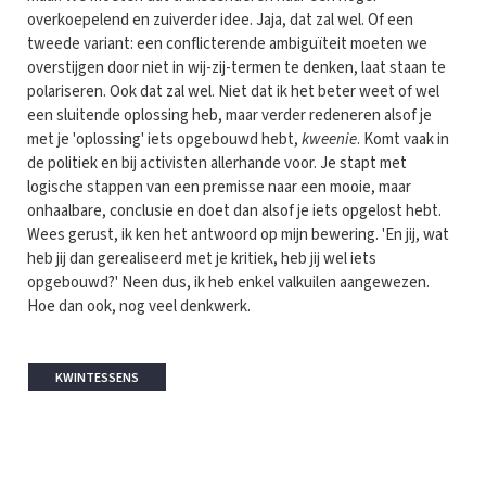
overkoepelend en zuiverder idee. Jaja, dat zal wel. Of een
tweede variant: een conflicterende ambiguïteit moeten we
overstijgen door niet in wij-zij-termen te denken, laat staan te
polariseren. Ook dat zal wel. Niet dat ik het beter weet of wel
een sluitende oplossing heb, maar verder redeneren alsof je
met je 'oplossing' iets opgebouwd hebt,
kweenie
. Komt vaak in
de politiek en bij activisten allerhande voor. Je stapt met
logische stappen van een premisse naar een mooie, maar
onhaalbare, conclusie en doet dan alsof je iets opgelost hebt.
Wees gerust, ik ken het antwoord op mijn bewering. 'En jij, wat
heb jij dan gerealiseerd met je kritiek, heb jij wel iets
opgebouwd?' Neen dus, ik heb enkel valkuilen aangewezen.
Hoe dan ook, nog veel denkwerk.
KWINTESSENS