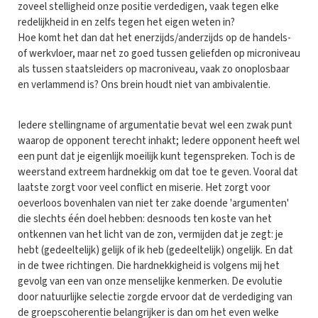
zoveel stelligheid onze positie verdedigen, vaak tegen elke
redelijkheid in en zelfs tegen het eigen weten in?
Hoe komt het dan dat het enerzijds/anderzijds op de handels-
of werkvloer, maar net zo goed tussen geliefden op microniveau
als tussen staatsleiders op macroniveau, vaak zo onoplosbaar
en verlammend is? Ons brein houdt niet van ambivalentie.
Iedere stellingname of argumentatie bevat wel een zwak punt
waarop de opponent terecht inhakt; Iedere opponent heeft wel
een punt dat je eigenlijk moeilijk kunt tegenspreken. Toch is de
weerstand extreem hardnekkig om dat toe te geven. Vooral dat
laatste zorgt voor veel conflict en miserie. Het zorgt voor
oeverloos bovenhalen van niet ter zake doende 'argumenten'
die slechts één doel hebben: desnoods ten koste van het
ontkennen van het licht van de zon, vermijden dat je zegt: je
hebt (gedeeltelijk) gelijk of ik heb (gedeeltelijk) ongelijk. En dat
in de twee richtingen. Die hardnekkigheid is volgens mij het
gevolg van een van onze menselijke kenmerken. De evolutie
door natuurlijke selectie zorgde ervoor dat de verdediging van
de groepscoherentie belangrijker is dan om het even welke