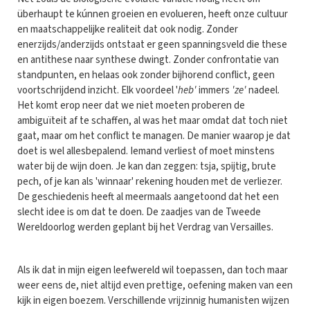
überhaupt te kúnnen groeien en evolueren, heeft onze cultuur
en maatschappelijke realiteit dat ook nodig. Zonder
enerzijds/anderzijds ontstaat er geen spanningsveld die these
en antithese naar synthese dwingt. Zonder confrontatie van
standpunten, en helaas ook zonder bijhorend conflict, geen
voortschrijdend inzicht. Elk voordeel '
heb'
immers
'ze'
nadeel.
Het komt erop neer dat we niet moeten proberen de
ambiguïteit af te schaffen, al was het maar omdat dat toch niet
gaat, maar om het conflict te managen. De manier waarop je dat
doet is wel allesbepalend. Iemand verliest of moet minstens
water bij de wijn doen. Je kan dan zeggen: tsja, spijtig, brute
pech, of je kan als 'winnaar' rekening houden met de verliezer.
De geschiedenis heeft al meermaals aangetoond dat het een
slecht idee is om dat te doen. De zaadjes van de Tweede
Wereldoorlog werden geplant bij het Verdrag van Versailles.
Als ik dat in mijn eigen leefwereld wil toepassen, dan toch maar
weer eens de, niet altijd even prettige, oefening maken van een
kijk in eigen boezem. Verschillende vrijzinnig humanisten wijzen