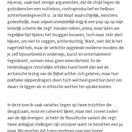
mij erop, vaak met zinnige argumenten, dat de strijd tegen de
godsdiensten een nutteloos, contraproductief en heilloos
achterhoedegevecht is. Ja dat klopt waarschijnlijk, minstens
gedeeltelijk, maar vrijwel onmiddellijk krijg ik een pop-up op mijn
innerlijk scherm die zegt: handen reiken, prima, maar laten we
tegelijkertijd tijdens het bruggen bouwen, toch maar zéér alert
blijven, om niet te zeggen, achterdochtig. Want, niet dat ik het
nageteld heb, maar de verlichte opgeleide moderne moslims die
je zelf bijvoorbeeld in onderwijs, kunst en entertainment
tegenkomt, vormen heus geen meerderheid. En de
hedendaagse christelijke intellectueel heeft dan wel de
archaïsche lezing van de Bijbel achter zich gelaten, maar hun
politieke slippendragers doen toch wel heel goed hun best om
dwars te liggen als er ethische wetten ter sprake komen.
In deze kom ik vaak variaties tegen op twee inzichten die
deugdzaam, mooi en coherent lijken, maar niet zoveel zoden
aan de dijk brengen. Je hebt de filosofische variant die zegt:
twee ambiguë stellingen zijn onzuiver want ze bevatten een ja,
maar. We moeten dat transcenderen naar een hoger