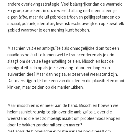
andere overlevingsstrategie. Veel belangrijker dan de waarheid.
En groep betekent in onze wereld al lang niet meer alleen je
eigen
tribe
, maar de uitgebreide
tribe
van gelijkgestemden op
sociaal, politiek, identitair, levensbeschouwelijk en op zowat elk
gebied waarover je een mening kunt hebben.
Misschien valt een ambiguïteit als onmogelijkheid om tot een
naadloos besluit te komen wel te transcenderen als je erin
slaagt om de valse tegenstelling te zien. Misschien lost de
ambiguïteit zich op als je ze vervangt door een hoger en
zuiverder idee? Maar dan nog zal er zeer veel weerstand zijn.
Dat overstijgen lijkt me een van die ideeën die plausibel en mooi
klinken, maar zelden op die manier lukken.
Maar misschien is er meer aan de hand. Misschien hoeven we
helemaal niet rouwig te zijn over die ambiguïteit, over die
weerstand die het zo moeilijk maakt om probleemloos knopen
door te hakken zonder mitsen en maren?
Net zoals de biologische evolutie variatie nodig heeft om