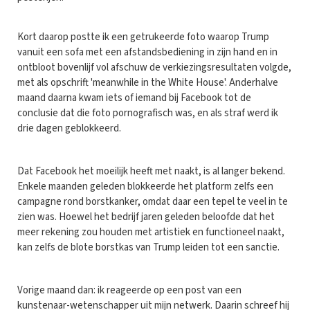
Kort daarop postte ik een getrukeerde foto waarop Trump
vanuit een sofa met een afstandsbediening in zijn hand en in
ontbloot bovenlijf vol afschuw de verkiezingsresultaten volgde,
met als opschrift 'meanwhile in the White House'. Anderhalve
maand daarna kwam iets of iemand bij Facebook tot de
conclusie dat die foto pornografisch was, en als straf werd ik
drie dagen geblokkeerd.
Dat Facebook het moeilijk heeft met naakt, is al langer bekend.
Enkele maanden geleden blokkeerde het platform zelfs een
campagne rond borstkanker, omdat daar een tepel te veel in te
zien was. Hoewel het bedrijf jaren geleden beloofde dat het
meer rekening zou houden met artistiek en functioneel naakt,
kan zelfs de blote borstkas van Trump leiden tot een sanctie.
Vorige maand dan: ik reageerde op een post van een
kunstenaar-wetenschapper uit mijn netwerk. Daarin schreef hij