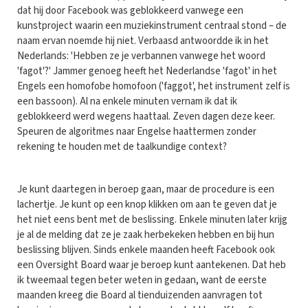
dat hij door Facebook was geblokkeerd vanwege een
kunstproject waarin een muziekinstrument centraal stond – de
naam ervan noemde hij niet. Verbaasd antwoordde ik in het
Nederlands: 'Hebben ze je verbannen vanwege het woord
'fagot'?' Jammer genoeg heeft het Nederlandse 'fagot' in het
Engels een homofobe homofoon ('faggot', het instrument zelf is
een bassoon). Al na enkele minuten vernam ik dat ik
geblokkeerd werd wegens haattaal. Zeven dagen deze keer.
Speuren de algoritmes naar Engelse haattermen zonder
rekening te houden met de taalkundige context?
Je kunt daartegen in beroep gaan, maar de procedure is een
lachertje. Je kunt op een knop klikken om aan te geven dat je
het niet eens bent met de beslissing. Enkele minuten later krijg
je al de melding dat ze je zaak herbekeken hebben en bij hun
beslissing blijven. Sinds enkele maanden heeft Facebook ook
een Oversight Board waar je beroep kunt aantekenen. Dat heb
ik tweemaal tegen beter weten in gedaan, want de eerste
maanden kreeg die Board al tienduizenden aanvragen tot