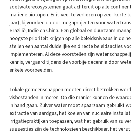
zoetwaterecosystemen gaat achteruit op alle continenten
mariene biotopen. Er is veel te verliezen op zeer korte
jaar), bijvoorbeeld door megaprojecten voor watertran
Brazilië, Indië en China. Een globaal en duurzaam ma
hoogste prioriteit krijgen op alle beleidsniveaus in de 
stellen een aantal duidelijke en directe beleidsacties vo
implementeren. Al deze voorstellen zijn wetenschappel
kennis, vergaard tijdens de voorbije decennia door wete
enkele voorbeelden.
Lokale gemeenschappen moeten direct betrokken worden 
visbestanden in meren. Op die manier kunnen de waarder
in hand gaan. Zuiver water moet spaarzaam gebruikt wor
extractie van aardgas, het koelen van nucleaire instal
irrigatiepraktijken toepassen, wat het gebruik van zuive
suggesties zijn de technologieën beschikbaar, het vergt