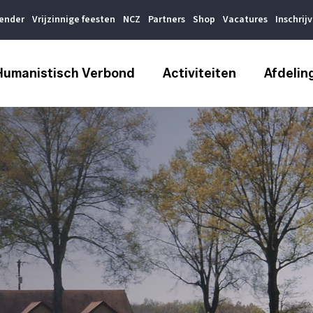
lender
Vrijzinnige feesten
NCZ
Partners
Shop
Vacatures
Inschrij
Humanistisch Verbond
Activiteiten
Afdelin