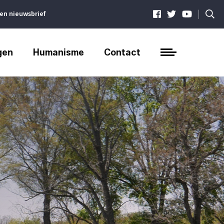
|
ven nieuwsbrief
gen
Humanisme
Contact