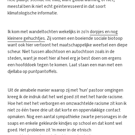
meestal ben ik niet echt geïnteresseerd in dat soort
klimatologische informatie.
Ik kom met wandeltochten wekelijks in zo'n
dorpjes en nog
kleinere gehuchtjes
. Zij vormen een boeiende sociale biotoop
want ook hier vertoont het maatschappelijke weefsel een diepe
scheur. Niet tussen allochtoon en autochtoon zoals in de
steden, want je moet hier al heel erg je best doen om ergens
een hoofddoek tegen te komen. Laat staan een man met een
djellaba op puntpantoffels.
Uit de aimabele manier waarop zij met 'hun' pastoor omgingen
kreeg ik de indruk dat het wel goed zit met het harde racisme.
Hoe het met het verborgen en omzwachtelde racisme zit kon ik
niet zo één twee drie uit dat korte en oppervlakkige contact
opmaken. Nog een aantal sympathieke zwarte personages in de
soaps en enkele gekleurde kindjes op school en dat komt wel
goed. Het probleem zit 'm meer in de etnisch