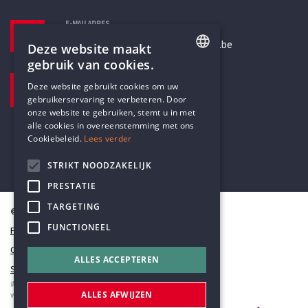
E-MAILADRES
secretariaat@humanistischverbond.be
Deze website maakt
gebruik van cookies.
BEZOEKADRES
ENGLISH
Deze website gebruikt cookies om uw
Pottenbrug 4
gebruikerservaring te verbeteren. Door
DUTCH
Antwerpen, 2000
onze website te gebruiken, stemt u in met
alle cookies in overeenstemming met ons
Cookiebeleid.
Lees verder
STRIKT NOODZAKELIJK
PRESTATIE
TARGETING
© Humanistisch Verbond 2026
FUNCTIONEEL
Privacy
Cookiestatement
ALLES ACCEPTEREN
Sitemap
#codedwithlove by
Codelines
ALLES AFWIJZEN
webapplicaties
,
mobiele apps
&
maatwerk websites