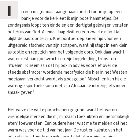
I
n een mager maar aangenaam herfstzonnetje op een
bankje voor de kerk eet ik mijn boterhammetjes. De
zondagsmis loopt ten einde en een dertigtal gelovigen verlaten
het Huis van God. Allemaal hagelwit en één zwarte man. Dat
blijkt de pastoor te zijn. Knelpuntberoep. Geen tijd voor een
uitgebreid afscheid van zijn schapen, want hij stapt in een klein
autootje en rept zich naar het volgende dorp. Ook daar wacht
wat er rest aan godsvrucht op zijn begeleiding, troost en
rituelen. Ik neem aan dat hij ook in advies voorziet over de
steeds abstracter wordende metafysica die hier in het Westen
moeizaam verkocht wordt als godsgeloof. Misschien kan hij die
waterige spirituele soep met zijn Afrikaanse inbreng iets meer
smaak geven?
Het weze die witte parochianen gegund, want het waren
vriendelijke mensen die mij minzaam toeknikten en me 'smakelijk
eten' toewensten. Een oudere heer wist me te melden dat het
warm was voor de tijd van het jaar. De rust en kalmte van het
hele plaatje stemde me mild, want global warming of niet,